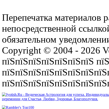
Перепечатка материалов р
непосредственной ссылко
обязательном уведомлении
Copyright © 2004 - 2026 V
пїЅпїЅпїЅпїЅпїЅпїЅпїЅ пїЅ
пїЅпїЅпїЅпїЅпїЅпїЅпїЅпїЅ
пїЅпїЅпїЅпїЅпїЅпїЅпїЅпїЅп