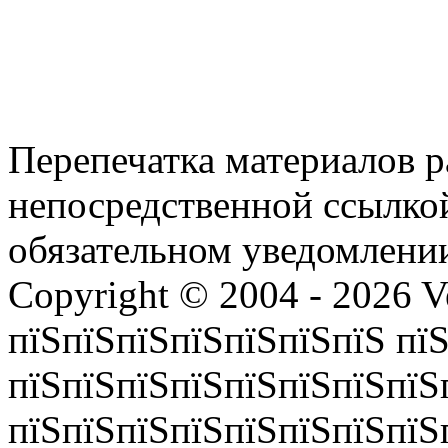
Перепечатка материалов р
непосредственной ссылко
обязательном уведомлении
Copyright © 2004 - 2026 V
пїЅпїЅпїЅпїЅпїЅпїЅпїЅ пїЅ
пїЅпїЅпїЅпїЅпїЅпїЅпїЅпїЅ
пїЅпїЅпїЅпїЅпїЅпїЅпїЅпїЅп