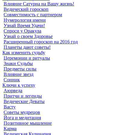
Влияние Сатурна на Вашу жизнь!
Ведический гороскоп
Совместимость с партнером
Нумерология имени
Узнай Время Удачи!
Спроси у Оракула
Узнай о своем Здоровье
Расширенный гороскоп на 2016 год
Планеты дают советы!
Как изменить судьбу
Церемонии и ритуалы
Знаки Судьбы
Предметы силы
Влияние звезд
Сонник
Ключи к успеху
Аюрведа
Притчи и легенды
Ведические Деваты
Васту
Советы мудрецов
Йога и медитация
Позитивное мышление
Карма
Ведическая Кулинария