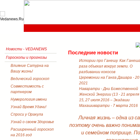
Новости - VEDANEWS
Последние новости
Гороскопы и прогнозы
Истории про Ганешу. Как Ганеш
Влияние Сатурна на
раза объехал вокруг земли. О
Вашу жизнь!
разбивании кокосов
Церемонии на Ганга Дашара - 20
Ведический гороскоп
2021
Совместимость с
Наваратри - Дни Божественной
партнером
Женской Энергии (13 - 21 апреля
Нумерология имени
15, 27 июля 2016 – Экадаши
Махашиваратри - 7 марта 2016
Узнай Время Удачи!
Спроси у Оракула
Личная жизнь – одна из 
Узнай о своем Здоровье
поэтому очень важно понима
Расширенный гороскоп
и семейном поприще. П
на 2016 год