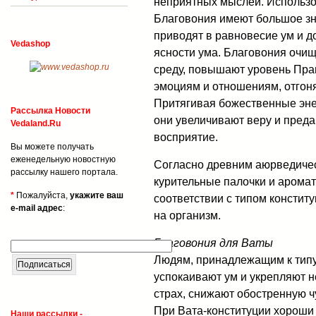
неприятных мыслей. Использо
Благовония имеют большое зн
приводят в равновесие ум и 
Vedashop
ясности ума. Благовония очищ
среду, повышают уровень Пра
эмоциям и отношениям, отгон
Притягивая божественные эне
Рассылка Новости
они увеличивают веру и преда
Vedaland.Ru
восприятие.
Вы можете получать
еженедельную новостную
Согласно древним аюрведиче
рассылку нашего портала.
курительные палочки и аромат
*
Пожалуйста,
укажите ваш
соответствии с типом констит
e-mail адрес
:
на организм.
Благовония для Ваты
Людям, принадлежащим к типу
успокаивают ум и укрепляют 
страх, снижают обостренную ч
При Вата-конституции хороши
Наши рассылки -