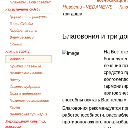
возникающие в
Планеты дают советы!
Новости - VEDANEWS
Клю
Как изменить судьбу
три доши
Церемонии и ритуалы
Знаки Судьбы
Предметы силы
Благовония и три д
Влияние звезд
Сонник
На Востоке
Ключи к успеху
богослужен
Аюрведа
лечения пс
Притчи и легенды
средство п
Ведические Деваты
долголетию
Васту
гармонизир
Советы мудрецов
приток эне
Йога и медитация
способны окутать Вас теплым
Позитивное мышление
Карма
Благовония рекомендуется п
Ведическая Кулинария
работоспособности, расслабле
противоположного пола, избав
Мероприятия, события,
конкурсы