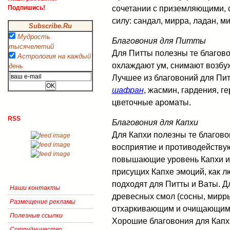
сочетании с приземляющими,
Подпишись!
силу: сандал, мирра, ладан, м
Subscribe.Ru
Мудрость
Благовония для Питты
тысячелетий
Для Питты полезны те благово
Астрология на каждый
охлаждают ум, снимают возбуж
день
Лучшее из благовоний для Пит
шафран
, жасмин, гардения, г
цветочные ароматы.
RSS
Благовония для Капхи
Для Капхи полезны те благово
восприятие и противодейству
повышающие уровень Капхи и
присущих Капхе эмоций, как л
подходят для Питты и Ваты. Д
Наши контакты
древесных смол (сосны, мирры
Размещение рекламы
отхаркивающим и очищающим 
Полезные ссылки
Хорошие благовония для Капх
Сотрудничество