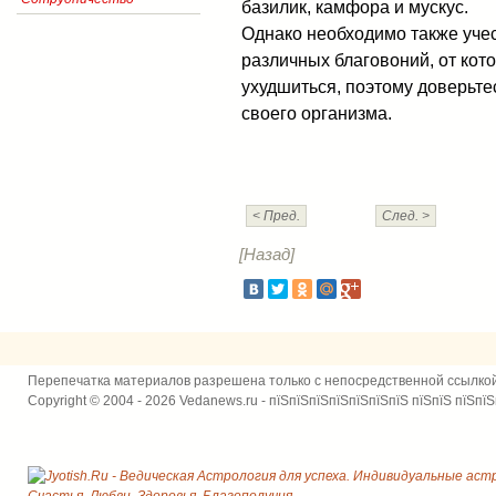
базилик, камфора и мускус.
Однако необходимо также уче
различных благовоний, от ко
ухудшиться, поэтому доверьт
своего организма.
< Пред.
След. >
[Назад]
Перепечатка материалов разрешена только с непосредственной ссылко
Copyright © 2004 - 2026 Vedanews.ru - пїЅпїЅпїЅпїЅпїЅпїЅпїЅ пїЅпїЅ пїЅпїЅ