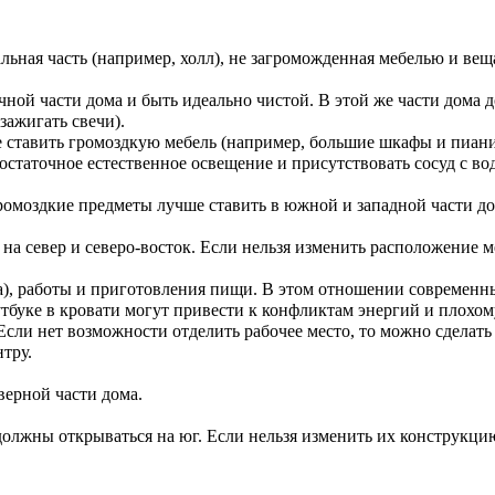
альная часть (например, холл), не загроможденная мебелью и в
чной части дома и быть идеально чистой. В этой же части дома 
зажигать свечи).
не ставить громоздкую мебель (например, большие шкафы и пиа
остаточное естественное освещение и присутствовать сосуд с во
ромоздкие предметы лучше ставить в южной и западной части до
й на север и северо-восток. Если нельзя изменить расположение
на), работы и приготовления пищи. В этом отношении современны
оутбуке в кровати могут привести к конфликтам энергий и плохо
сли нет возможности отделить рабочее место, то можно сделать
нтру.
верной части дома.
 должны открываться на юг. Если нельзя изменить их конструкци