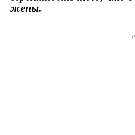
жены.
[