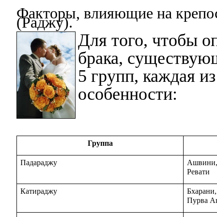
Факторы, влияющие на крепос
(Раджу).
Для того, чтобы о
брака, существую
5 групп, каждая и
особенности:
Группа
Падараджу
Ашвини,
Ревати
Катираджу
Бхарани,
Пурва Аш