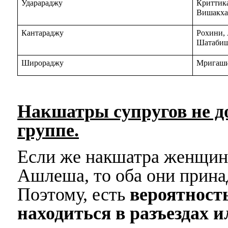
Ударараджу
Криттика
Вишакха
Кантараджу
Рохини, 
Шатаби
Широраджу
Мригаши
Накшатры супругов не 
группе.
Если же накшатра женщин
Ашлеша, то оба они прина
Поэтому, есть
вероятность
находиться в разъездах 