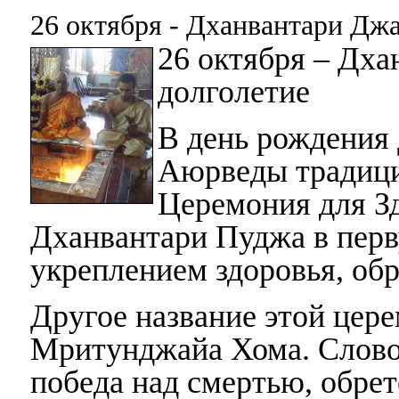
26 октября - Дханвантари Дж
26 октября – Дха
долголетие
В день рождения 
Аюрведы традици
Церемония для Зд
Дханвантари Пуджа в перв
укреплением здоровья, обр
Другое название этой цер
Мритунджайа Хома. Слово
победа над смертью, обрет