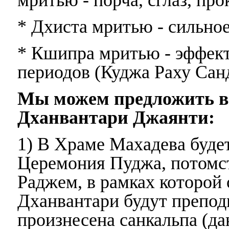
мритью - порча, сглаз, про
* Дхиста мритью - сильно
* Кшипра мритью - эффек
периодов (Куджа Раху Санд
Мы можем предложить ва
Дханвантари Джаянти:
1) В Храме Махадева буде
Церемония Пуджа, потомс
Раджем, в рамках которой
Дханвантари будут препод
произнесена санкальпа (д