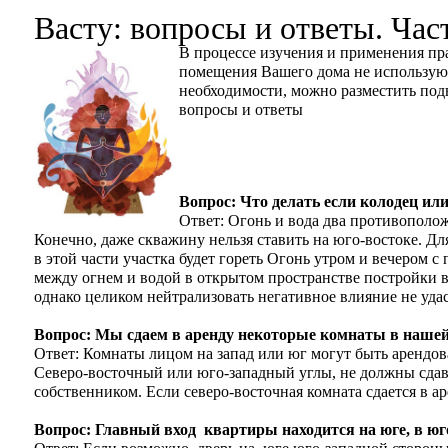
Васту: вопросы и ответы. Част
В процессе изучения и применения пр
помещения Вашего дома не используютс
необходимости, можно разместить подв
вопросы и ответы
Вопрос: Что делать если колодец ил
Ответ: Огонь и вода два противополож
Конечно, даже скважину нельзя ставить на юго-востоке. Д
в этой части участка будет гореть Огонь утром и вечером 
между огнем и водой в открытом пространстве постройки в
однако целиком нейтрализовать негативное влияние не удас
Вопрос: Мы сдаем в аренду некоторые комнаты в нашей
Ответ: Комнаты лицом на запад или юг могут быть арендо
Северо-восточный или юго-западный углы, не должны сдава
собственником. Если северо-восточная комната сдается в а
Вопрос: Главный вход квартиры находится на юге, в юго