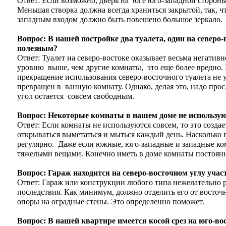
Ответ: Если возможно, дверь на юге юго-западной стороны
Меньшая створка должна всегда храниться закрытой, так, ч
западным входом должно быть повешено большое зеркало
Вопрос: В нашей постройке два туалета, один на северо-в
полезным?
Ответ: Туалет на северо-востоке оказывает весьма негатив
уровню выше, чем другие комнаты, это еще более вредно. И
прекращение использования северо-восточного туалета не 
превращен в ванную комнату. Однако, делая это, надо прос
угол остается совсем свободным.
Вопрос: Некоторые комнаты в нашем доме не используют
Ответ: Если комнаты не используются совсем, то это созд
открываться выметаться и мыться каждый день. Насколько 
регулярно. Даже если южные, юго-западные и западные к
тяжелыми вещами. Конечно иметь в доме комнаты постоянн
Вопрос: Гараж находится на северо-восточном углу учас
Ответ: Гараж или конструкции любого типа нежелательно ра
последствия. Как минимум, должно отделить его от восточн
опоры на оградные стены. Это определенно поможет.
Вопрос: В нашей квартире имеется косой срез на юго-во