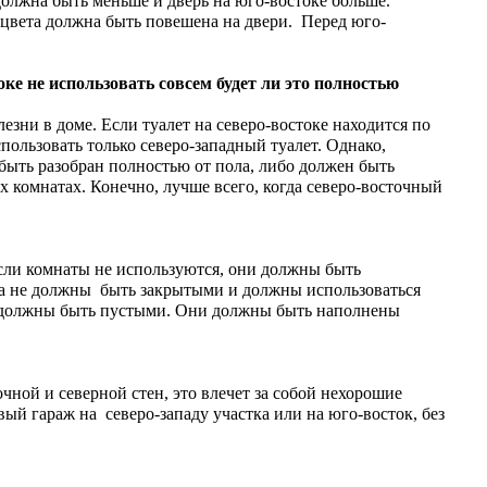
должна быть меньше и дверь на юго-востоке больше.
а цвета должна быть повешена на двери. Перед юго-
оке не использовать совсем будет ли это полностью
езни в доме. Если туалет на северо-востоке находится по
пользовать только северо-западный туалет. Однако,
быть разобран полностью от пола, либо должен быть
х комнатах. Конечно, лучше всего, когда северо-восточный
если комнаты не используются, они должны быть
гда не должны быть закрытыми и должны использоваться
е должны быть пустыми. Они должны быть наполнены
чной и северной стен, это влечет за собой нехорошие
ый гараж на северо-западу участка или на юго-восток, без