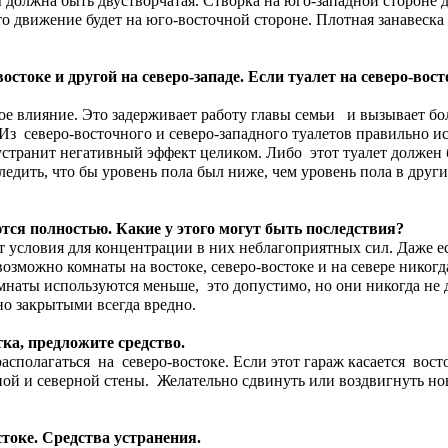
 должна быть двустворчатая. Створка на юго-западной стороне 
то движение будет на юго-восточной стороне. Плотная занавеск
.
остоке и другой на северо-западе. Если туалет на северо-вост
ное влияние. Это задерживает работу главы семьи и вызывает бол
з северо-восточного и северо-западного туалетов правильно ис
устранит негативный эффект целиком. Либо этот туалет должен 
ледить, что бы уровень пола был ниже, чем уровень пола в други
ся полностью. Какие у этого могут быть последствия?
ает условия для концентрации в них неблагоприятных сил. Даже 
возможно комнаты на востоке, северо-востоке и на севере нико
омнаты используются меньше, это допустимо, но они никогда н
о закрытыми всегда вредно.
тка, предложите средство.
сполагаться на северо-востоке. Если этот гараж касается восто
ой и северной стены. Желательно сдвинуть или воздвигнуть нов
стоке. Средства устранения.