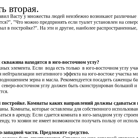
ь вторая.
авил Васту у множества людей неизбежно возникают различные 
я?", "Что можно предпринять если туалет установлен на северо-
ал в постройке?". На эти и другие, наиболее распространенные,
и скважина находятся в юго-восточном углу?
ных элемента. Если вода есть только в юго-восточном углу учас
ля нейтрализации негативного эффекта на юго-востоке участка м
с подношением зерна и масла. Рекомендуется посадить саженцы б
 северо-восточном углу должен быть сконструирован большой и 
тся.
 постройке. Комнаты каких направлений должны сдаваться 
ваны. Комнаты, которые оставлены для собственного использов
ться в аренду. Если сдается комната в юго-западном углу строе
ренду, то хозяин не имеет возможности получать пользу от испол
-западной части. Предложите средство.