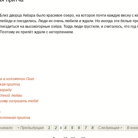
Близ дворца Акбара было красивое озеро, на которое почти каждую весну с 
лебеди и гнездились. Люди их очень любили и ждали. Но иногда эти белые п
гнездиться на высокогорные озёра. Тогда люди грустили, и считалось, что год
Поэтому их прилёт ждали с нетерпением.
а в изложении Ошо
кая притча
аграду
стной любви
изму оглушать тебя!
е
осточная притча
 начало
< Предыдущая
1
2
4
5
6
7
8
Следующая >
В кон
3