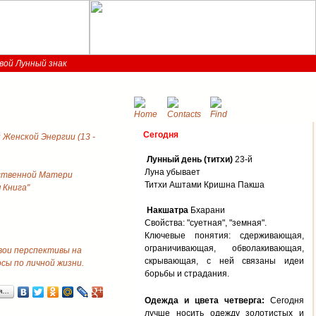
вой Лунный знак
Сегодня
Женской Энергии (13 -
Лунный день (титхи)
23-й
Луна убывает
ственной Матери
Титхи Аштами Кришна Пакша
 Книга"
Накшатра
Бхарани
Свойства: "суетная", "земная".
Ключевые понятия: сдерживающая,
ограничивающая, обволакивающая,
свои перспективы на
скрывающая, с ней связаны идеи
ы по личной жизни.
борьбы и страдания.
ся…
Одежда и цвета четверга:
Сегодня
лучше носить одежду золотистых и