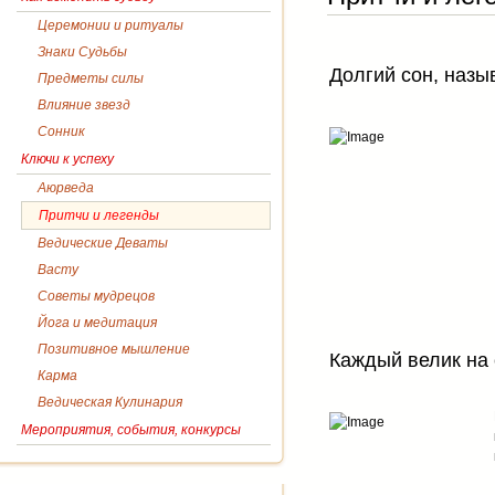
Церемонии и ритуалы
Знаки Судьбы
Долгий сон, наз
Предметы силы
Влияние звезд
Сонник
Ключи к успеху
Аюрведа
Притчи и легенды
Ведические Деваты
Васту
Советы мудрецов
Йога и медитация
Позитивное мышление
Каждый велик на 
Карма
Ведическая Кулинария
Мероприятия, события, конкурсы