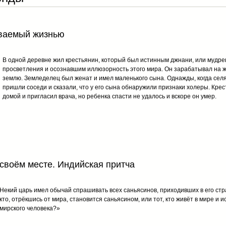
ываемый жизнью
В одной деревне жил крестьянин, который был истинным джнани, или мудре
просветления и осознавшим иллюзорность этого мира. Он зарабатывал на ж
землю. Земледелец был женат и имел маленького сына. Однажды, когда селя
пришли соседи и сказали, что у его сына обнаружили признаки холеры. Крес
домой и пригласил врача, но ребенка спасти не удалось и вскоре он умер.
своём месте. Индийская притча
Некий царь имел обычай спрашивать всех саньясинов, приходивших в его стра
кто, отрёкшись от мира, становится саньясином, или тот, кто живёт в мире и
мирского человека?»