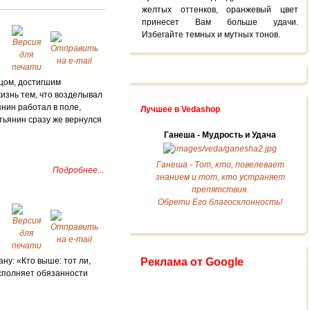
желтых оттенков, оранжевый цвет
принесет Вам больше удачи.
Избегайте темных и мутных тонов.
цом, достигшим
изнь тем, что возделывал
нин работал в поле,
Лучшее в Vedashop
тьянин сразу же вернулся
Ганеша - Мудрость и Удача
Ганеша - Тот, кто, повелевает
Подробнее...
знанием и тот, кто устраняет
препятствия.
Обрети Его благосклонность!
Реклама от Google
ну: «Кто выше: тот ли,
 исполняет обязанности