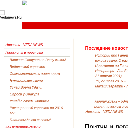
Новости - VEDANEWS
Последние новос
Гороскопы и прогнозы
Истории про Ганеш
Влияние Сатурна на Вашу жизнь!
вокруг земли. О ра
Церемонии на Ганга
Ведический гороскоп
Наваратри - Дни Б
Совместимость с партнером
21 апреля 2021)
Нумерология имени
15, 27 июля 2016 –
Махашиваратри - 7
Узнай Время Удачи!
Спроси у Оракула
Узнай о своем Здоровье
Личная жизнь – одн
романтическом и с
Расширенный гороскоп на 2016
Новости - VEDANEWS
год
Планеты дают советы!
Притчи и лег
Как изменить судьбу