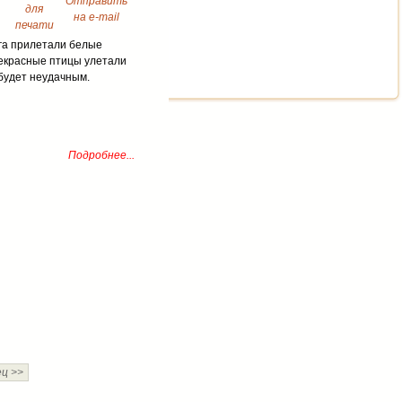
юга прилетали белые
рекрасные птицы улетали
 будет неудачным.
Подробнее...
ец >>