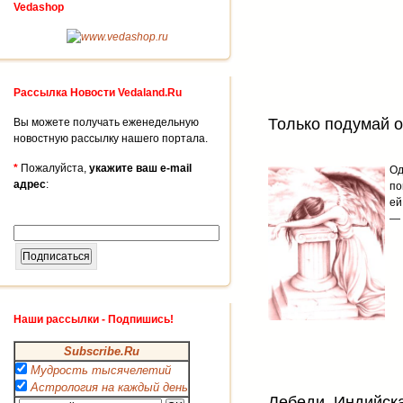
Vedashop
Рассылка Новости Vedaland.Ru
Только подумай о
Вы можете получать еженедельную
новостную рассылку нашего портала.
*
Пожалуйста,
укажите ваш e-mail
Од
адрес
:
по
ей
— 
Наши рассылки - Подпишись!
Subscribe.Ru
Мудрость тысячелетий
Астрология на каждый день
Лебеди. Индийск