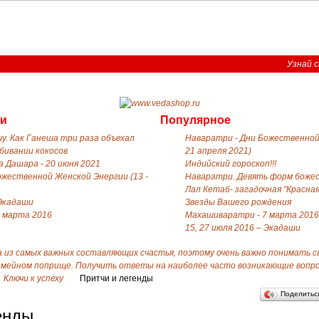
Узнай с
ти
Популярное
у. Как Ганеша три раза объехал
Наваратри - Дни Божественной 
збивании кокосов
21 апреля 2021)
 Дашара - 20 июня 2021
Индийский гороскоп!!!
ожественной Женской Энергии (13 -
Наваратри. Девять форм боже
Лал Кетаб- загадочная "Красная
 Экадаши
Звезды Вашего рождения
 марта 2016
Махашиваратри - 7 марта 2016
15, 27 июля 2016 – Экадаши
а из самых важных составляющих счастья, поэтому очень важно понимать 
емейном поприще. Получить ответы на наиболее часто возникающие вопрос
Ключи к успеху
Притчи и легенды
Поделить
енды