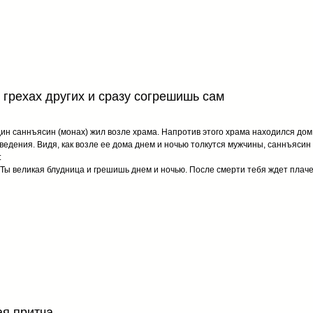
 грехах других и сразу согрешишь сам
ин саннъясин (монах) жил возле храма. Напротив этого храма находился до
ведения. Видя, как возле ее дома днем и ночью толкутся мужчины, саннъясин к
:
Ты великая блудница и грешишь днем и ночью. После смерти тебя ждет плаче
ая притча