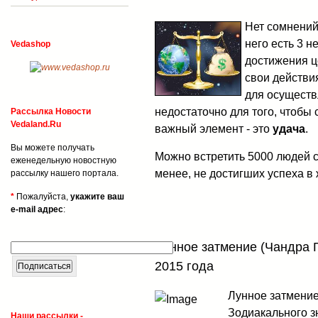
Нет сомнений,
него есть 3 
Vedashop
достижения ц
свои действи
для осуществ
недостаточно для того, чтобы
Рассылка Новости
Vedaland.Ru
важный элемент - это
удача
.
Вы можете получать
Можно встретить 5000 людей с
еженедельную новостную
менее, не достигших успеха в 
рассылку нашего портала.
*
Пожалуйста,
укажите ваш
e-mail адрес
:
Лунное затмение (Чандра Г
2015 года
Лунное затмение
Зодиакального з
Наши рассылки -