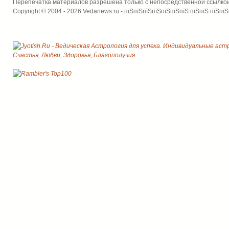
Перепечатка материалов разрешена только с непосредственной ссылко
Copyright © 2004 - 2026 Vedanews.ru - пїЅпїЅпїЅпїЅпїЅпїЅпїЅ пїЅпїЅ пїЅпїЅ