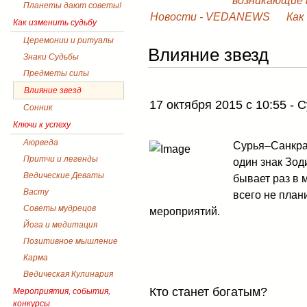
возникающие в
Планеты дают советы!
Новости - VEDANEWS
Как
Как изменить судьбу
Церемонии и ритуалы
Влияние звезд
Знаки Судьбы
Предметы силы
Влияние звезд
17 октября 2015 с 10:55 -
Сонник
Ключи к успеху
Аюрведа
Сурья–Санкран
Притчи и легенды
один знак Зод
Ведические Деваты
бывает раз в 
Васту
всего не план
Советы мудрецов
мероприятий.
Йога и медитация
Позитивное мышление
Карма
Ведическая Кулинария
Кто станет богатым?
Мероприятия, события,
конкурсы