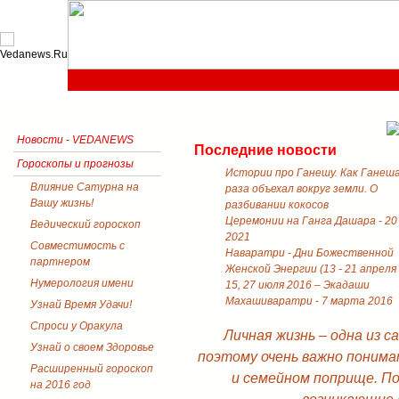
Новости - VEDANEWS
Последние новости
Гороскопы и прогнозы
Истории про Ганешу. Как Ганеш
Влияние Сатурна на
раза объехал вокруг земли. О
Вашу жизнь!
разбивании кокосов
Церемонии на Ганга Дашара - 20
Ведический гороскоп
2021
Совместимость с
Наваратри - Дни Божественной
партнером
Женской Энергии (13 - 21 апреля
Нумерология имени
15, 27 июля 2016 – Экадаши
Махашиваратри - 7 марта 2016
Узнай Время Удачи!
Спроси у Оракула
Личная жизнь – одна из 
Узнай о своем Здоровье
поэтому очень важно понима
Расширенный гороскоп
и семейном поприще. П
на 2016 год