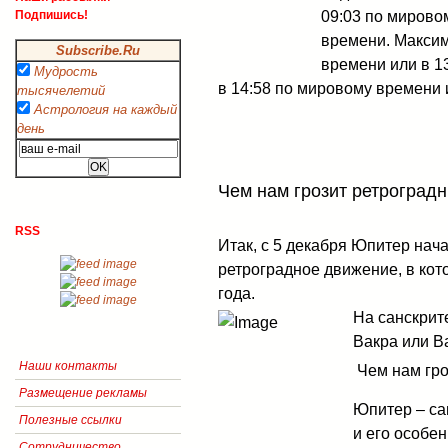
09:03 по мирово
Подпишись!
времени. Максим
Subscribe.Ru
времени или в 1
Мудрость
в 14:58 по мировому времени 
тысячелетий
Астрология на каждый
день
Чем нам грозит ретроград
RSS
Итак, с 5 декабря Юпитер нач
ретроградное движение, в кот
года.
На санскрит
Вакра или В
Наши контакты
Чем нам гр
Размещение рекламы
Юпитер – са
Полезные ссылки
и его особе
Сотрудничество