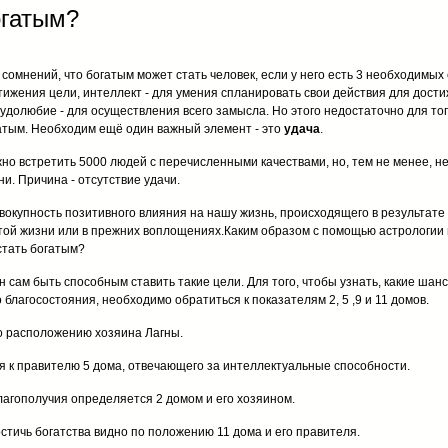
огатым?
 сомнений, что богатым может стать человек, если у него есть 3 необходимых
тижения цели, интеллект - для умения спланировать свои действия для дости
рудолюбие - для осуществления всего замысла. Но этого недостаточно для тог
атым. Необходим ещё один важный элемент - это
удача
.
но встретить 5000 людей с перечисленными качествами, но, тем не менее, не
ни. Причина - отсутствие удачи.
овокупность позитивного влияния на нашу жизнь, происходящего в результате 
той жизни или в прежних воплощениях.Каким образом с помощью астрологии 
стать богатым?
 сам быть способным ставить такие цели. Для того, чтобы узнать, какие шанс
благосостояния, необходимо обратиться к показателям 2, 5 ,9 и 11 домов.
по расположению хозяина Лагны.
я к правителю 5 дома, отвечающего за интеллектуальные способности.
лагополучия определяется 2 домом и его хозяином.
стичь богатства видно по положению 11 дома и его правителя.