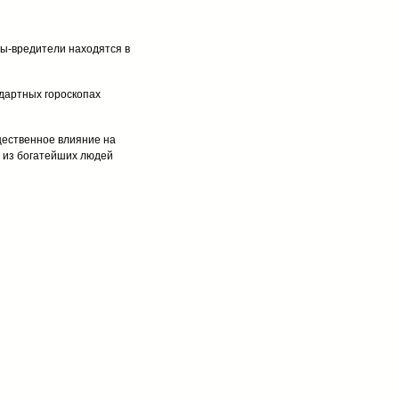
еты-вредители находятся в
дартных гороскопах
ущественное влияние на
о из богатейших людей