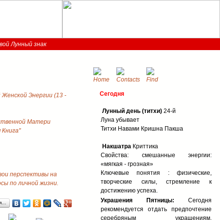
вой Лунный знак
Сегодня
Женской Энергии (13 -
Лунный день (титхи)
24-й
Луна убывает
ственной Матери
Титхи Навами Кришна Пакша
 Книга"
Накшатра
Криттика
Свойства: смешанные энергии:
«мягкая - грозная»
Ключевые понятия : физические,
свои перспективы на
творческие силы, стремление к
ы по личной жизни.
достижению успеха.
Украшения Пятницы:
Сегодня
ся…
рекомендуется отдать предпочтение
серебряным украшениям,