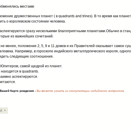
 обменялись местами
ожение дружественных планет ( в quadrants and trines). В то время как план
рить о королевском состоянии человека.
ь аспектируются сразу несколькими благоприятными планетами.Обычно в стан
торые из важнейших сочетаний.
 не менее, положение 2, 5, 9 и 11 домов и их Правителей оказывает самое с
еловека. Например, в гороскопе индийского металлургического короля, одног
увидеть следующие соотношения.
 Юпитером, самой щедрой из планет.
 находятся в quadrants.
заимно аспектируются.
четаются.
Вашей Карте рождения -
Вы можете узнать из консультации индийского астролога.
д. >