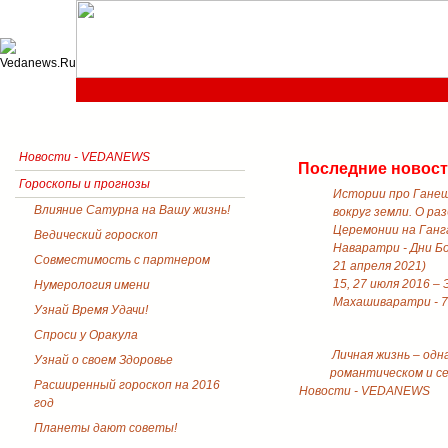
Новости - VEDANEWS
Последние новос
Гороскопы и прогнозы
Истории про Ганеш
Влияние Сатурна на Вашу жизнь!
вокруг земли. О ра
Церемонии на Ганга
Ведический гороскоп
Наваратри - Дни Б
Совместимость с партнером
21 апреля 2021)
15, 27 июля 2016 –
Нумерология имени
Махашиваратри - 7
Узнай Время Удачи!
Спроси у Оракула
Личная жизнь – одн
Узнай о своем Здоровье
романтическом и с
Расширенный гороскоп на 2016
Новости - VEDANEWS
год
Планеты дают советы!