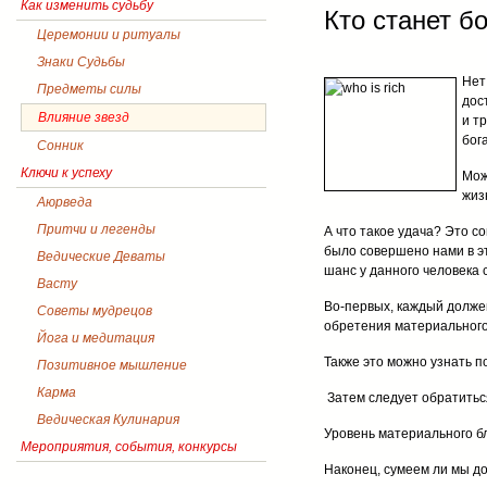
Как изменить судьбу
Кто станет б
Церемонии и ритуалы
Знаки Судьбы
Нет
Предметы силы
дос
Влияние звезд
и т
бог
Сонник
Ключи к успеху
Мож
жиз
Аюрведа
Притчи и легенды
А что такое удача? Это с
было совершено нами в э
Ведические Деваты
шанс у данного человека 
Васту
Во-первых, каждый должен
Советы мудрецов
обретения материального 
Йога и медитация
Также это можно узнать 
Позитивное мышление
Карма
Затем следует обратитьс
Ведическая Кулинария
Уровень материального б
Мероприятия, события, конкурсы
Наконец, сумеем ли мы до