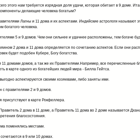
его этого нам требуется изрядная доля удачи, которая обитает в 9 доме. Ита
 компоненты делающие человека богатым?
вителями Лагны и 11 дома и их аспектами. Индийские астрологи называют э
м богатого человека.
елями 5 и 9 домов. Чем они сильнее и удачнее расположены, тем богаче буд
яином 2 дома и 11 дома определяется по сочетанию аспектов. Если они расп
овек будет подобен Кубере, Богу богатства.
и 11 домами домов, а так же их Правителями.Например, все перечисленные 
ь в карте одного из богатейших людей мира - Билла Гейтса.
о выгодно аспектируются своими хозяевами, либо заняты ими.
н с правителями 2 и 9 домов.
я присутствуют в карте Рокфеллера.
, Правитель 2 дома в 11 доме, а Правитель 11 дома во 2 доме называется Дхан
бретения благосостояния.
ома поменялись местами.
 сочетаются в 9 или 10 домах.