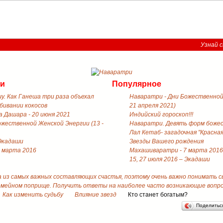
Узнай с
ти
Популярное
у. Как Ганеша три раза объехал
Наваратри - Дни Божественной 
збивании кокосов
21 апреля 2021)
 Дашара - 20 июня 2021
Индийский гороскоп!!!
ожественной Женской Энергии (13 -
Наваратри. Девять форм боже
Лал Кетаб- загадочная "Красная
 Экадаши
Звезды Вашего рождения
 марта 2016
Махашиваратри - 7 марта 2016
15, 27 июля 2016 – Экадаши
а из самых важных составляющих счастья, поэтому очень важно понимать 
емейном поприще. Получить ответы на наиболее часто возникающие вопрос
Как изменить судьбу
Влияние звезд
Кто станет богатым?
Поделить