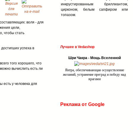
инкрустированным бриллиантом,
цирконом, белым сапфиром или
топазом.
 составляющих: воля - для
жения цели,
о, чтобы стать
Лучшее в Vedashop
 достигших успеха в
Шри Чакра - Мощь Вселенной
всего того хорошего, что
можно вычислить есть ли
Янтра, обеспечивающая осуществление
желаний, устранение преград и победу над
врагами
ы есть у человека для
Реклама от Google