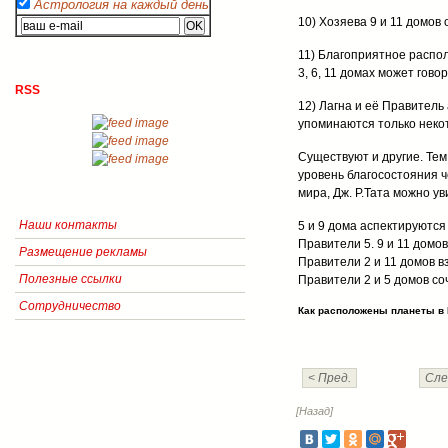
Астрология на каждый день
10) Хозяева 9 и 11 домов
11) Благоприятное распол
3, 6, 11 домах может гово
RSS
12) Лагна и её Правител
упоминаются только неко
Существуют и другие. Тем
уровень благосостояния ч
мира, Дж. Р.Тата можно 
Наши контакты
5 и 9 дома аспектируются
Правители 5. 9 и 11 домов
Размещение рекламы
Правители 2 и 11 домов в
Полезные ссылки
Правители 2 и 5 домов со
Сотрудничество
Как расположены планеты в 
< Пред.
Сле
[Назад]