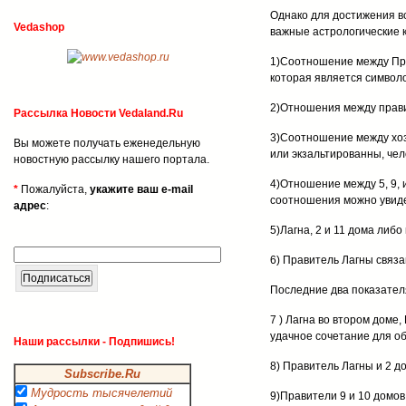
Однако для достижения вс
Vedashop
важные астрологические
1)Соотношение между Пра
которая является символо
2)Отношения между правит
Рассылка Новости Vedaland.Ru
3)Соотношение между хоз
Вы можете получать еженедельную
или экзальтированны, чел
новостную рассылку нашего портала.
4)Отношение между 5, 9, 
*
Пожалуйста,
укажите ваш e-mail
соотношения можно увидет
адрес
:
5)Лагна, 2 и 11 дома либ
6) Правитель Лагны связа
Последние два показател
7 ) Лагна во втором доме
удачное сочетание для о
Наши рассылки - Подпишись!
8) Правитель Лагны и 2 д
Subscribe.Ru
Мудрость тысячелетий
9)Правители 9 и 10 домов