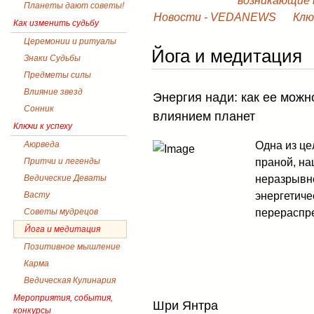
возникающие в
Планеты дают советы!
Новости - VEDANEWS
Клю
Как изменить судьбу
Церемонии и ритуалы
Йога и медитация
Знаки Судьбы
Предметы силы
Влияние звезд
Энергия нади: как ее можн
Сонник
влиянием планет
Ключи к успеху
Одна из це
Аюрведа
праной, на
Притчи и легенды
неразрывно
Ведические Деваты
энергетиче
Васту
перераспре
Советы мудрецов
Йога и медитация
Позитивное мышление
Карма
Ведическая Кулинария
Мероприятия, события,
Шри Янтра
конкурсы