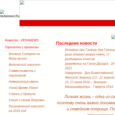
Новости - VEDANEWS
Последние новости
Гороскопы и прогнозы
Истории про Ганешу. Как Ганеш
Влияние Сатурна на
раза объехал вокруг земли. О
Вашу жизнь!
разбивании кокосов
Церемонии на Ганга Дашара - 20
Ведический гороскоп
2021
Совместимость с
Наваратри - Дни Божественной
партнером
Женской Энергии (13 - 21 апреля
Нумерология имени
15, 27 июля 2016 – Экадаши
Махашиваратри - 7 марта 2016
Узнай Время Удачи!
Спроси у Оракула
Личная жизнь – одна из 
Узнай о своем Здоровье
поэтому очень важно понима
Расширенный гороскоп
и семейном поприще. П
на 2016 год