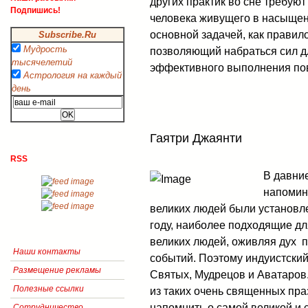
других практик во сне требую
Подпишись!
человека живущего в насыще
основной задачей, как правило
Subscribe.Ru
Мудрость
позволяющий набраться сил дл
тысячелетий
эффективного выполнения по
Астрология на каждый
день
Гаятри Джаянти
RSS
В давние
напомин
великих людей были установл
году, наиболее подходящие дл
великих людей, оживляя дух 
Наши контакты
событий. Поэтому индуистски
Размещение рекламы
Святых, Мудрецов и Аватаров.
Полезные ссылки
из таких очень священных пра
напомнить о самой великой и 
Сотрудничество