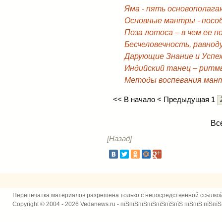
Яма - пять основополага
Основные мантры - посо
Поза лотоса – в чем ее п
Бесчеловечность, равнод
Дарующие Знание и Успе
Индийский танец – ритм
Методы воспевания ман
<< В начало
< Предыдущая
1
Все
[Назад]
Перепечатка материалов разрешена только с непосредственной ссылко
Copyright © 2004 - 2026 Vedanews.ru - пїЅпїЅпїЅпїЅпїЅпїЅпїЅ пїЅпїЅ пїЅпїЅ