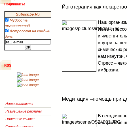
Подпишись!
Йоготерапия как лекарство
Subscribe.Ru
Мудрость
Наш организм 
тысячелетий
Из-за стресс
Астрология на каждый
и чувствител
день
внутри нашег
химических р
нам изнутри,
Стресс – явл
RSS
амброзии.
Медитация –помощь при д
Наши контакты
Размещение рекламы
В сегодняшне
Полезные ссылки
настроения ш
Сотрудничество