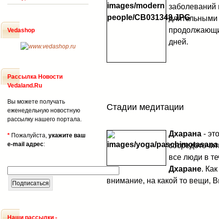
заболеваний 
длительными 
продолжающих
Vedashop
дней.
Рассылка Новости
Vedaland.Ru
Вы можете получать
Стадии медитации
еженедельную новостную
рассылку нашего портала.
Дхарана
- эт
*
Пожалуйста,
укажите ваш
e-mail адрес
:
сосредоточит
все люди в т
Дхаране
. Ка
внимание, на какой то вещи, 
Наши рассылки -