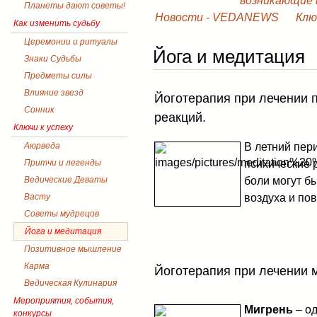
возникающие в
Планеты дают советы!
Новости - VEDANEWS
Клю
Как изменить судьбу
Церемонии и ритуалы
Йога и медитация
Знаки Судьбы
Предметы силы
Влияние звезд
Йоготерапия при лечении 
Сонник
реакций.
Ключи к успеху
В летний пер
Аюрведа
психические 
Притчи и легенды
боли могут б
Ведические Деваты
воздуха и п
Васту
Советы мудрецов
Йога и медитация
Позитивное мышление
Карма
Йоготерапия при лечении 
Ведическая Кулинария
Мероприятия, события,
Мигрень
– о
конкурсы