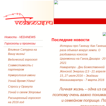
Новости - VEDANEWS
Последние новости
Гороскопы и прогнозы
Истории про Ганешу. Как Ганеш
Влияние Сатурна на
раза объехал вокруг земли. О
Вашу жизнь!
разбивании кокосов
Церемонии на Ганга Дашара - 20
Ведический гороскоп
2021
Совместимость с
Наваратри - Дни Божественной
партнером
Женской Энергии (13 - 21 апреля
Нумерология имени
15, 27 июля 2016 – Экадаши
Махашиваратри - 7 марта 2016
Узнай Время Удачи!
Спроси у Оракула
Личная жизнь – одна из 
Узнай о своем Здоровье
поэтому очень важно понима
Расширенный гороскоп
и семейном поприще. П
на 2016 год