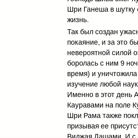
Шри Ганеша в шутку с
жизнь.
Так был создан ужа
покаяние, и за это б
невероятной силой о
боролась с ним 9 ноч
время) и уничтожила 
изучение любой наук
Именно в этот день 
Кауравами на поле К
Шри Рама также покл
призывая ее присутс
Виджая Дашами. И с 