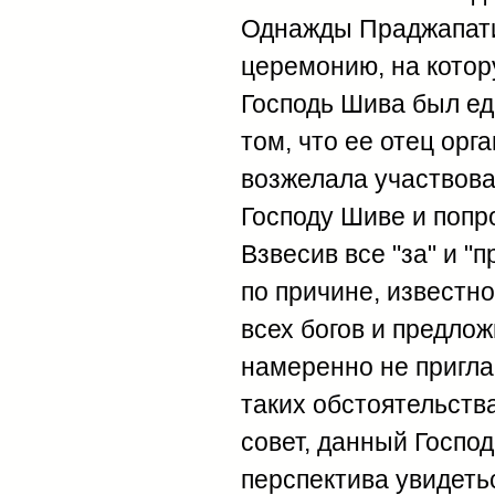
Однажды Праджапати
церемонию, на котор
Господь Шива был ед
том, что ее отец орг
возжелала участвова
Господу Шиве и попр
Взвесив все "за" и "
по причине, известн
всех богов и предло
намеренно не приглас
таких обстоятельства
совет, данный Госпо
перспектива увидеть