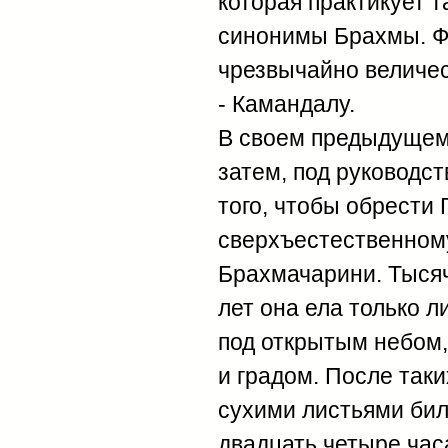
которая практикует та
синонимы Брахмы. Ф
чрезвычайно величест
- Камандалу.
В своем предыдущем 
затем, под руководс
того, чтобы обрести 
сверхъестественному
Брахмачарини. Тысяч
лет она ела только 
под открытым небом,
и градом. После таки
сухими листьями бил
двадцать четыре час