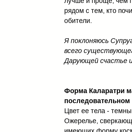
лучше и проще, чем 
рядом с тем, кто поч
обители.
Я поклоняюсь Супру
всего существующег
Дарующей счастье и
Форма Каларатри м
последовательном 
Цвет ее тела - темн
Ожерелье, сверкающе
имеющих форму косми