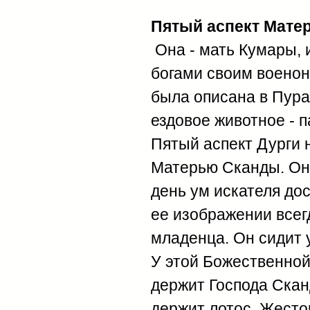
Пятый аспект Матер
Она - мать Кумары, 
богами своим военон
была описана в Пуран
ездовое животное - 
Пятый аспект Дурги 
Матерью Сканды. Она
день ум искателя до
ее изображении всег
младенца. Он сидит у
У этой Божественной
держит Господа Скан
держит лотос. Жестом