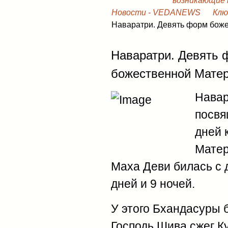
возникающие в
Новости - VEDANEWS
Клю
Наваратри. Девять форм бож
Наваратри. Девять 
божественной Мате
Навар
посвя
дней 
Матер
Маха Деви билась с 
дней и 9 ночей.
У этого Бхандасуры 
Господь Шива сжег Ку