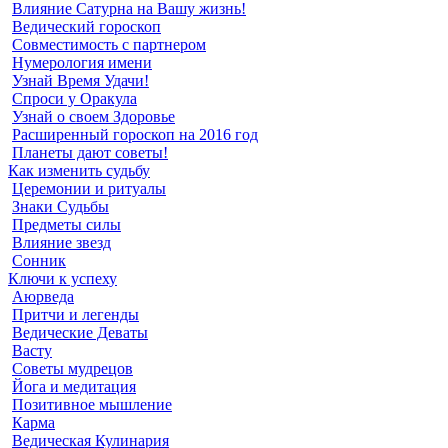
Влияние Сатурна на Вашу жизнь!
Ведический гороскоп
Совместимость с партнером
Нумерология имени
Узнай Время Удачи!
Спроси у Оракула
Узнай о своем Здоровье
Расширенный гороскоп на 2016 год
Планеты дают советы!
Как изменить судьбу
Церемонии и ритуалы
Знаки Судьбы
Предметы силы
Влияние звезд
Сонник
Ключи к успеху
Аюрведа
Притчи и легенды
Ведические Деваты
Васту
Советы мудрецов
Йога и медитация
Позитивное мышление
Карма
Ведическая Кулинария