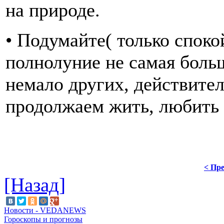
на природе.
• Подумайте( только споко
полнолуние не самая больш
немало других, действите
продолжаем жить, любить 
< Пре
[Назад]
Новости - VEDANEWS
Гороскопы и прогнозы