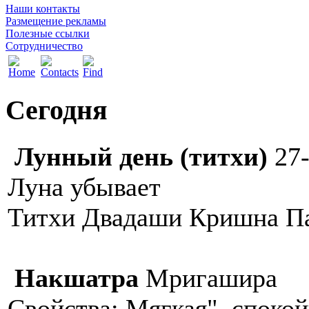
Наши контакты
Размещение рекламы
Полезные ссылки
Сотрудничество
Сегодня
Лунный день (титхи)
27-
Луна убывает
Титхи Двадаши Кришна П
Накшатра
Мригашира
Свойства: Мягкая", спокой