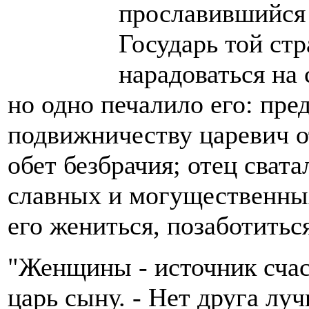
прославившийся 
Государь той ст
нарадоваться на 
но одно печалило его: пр
подвижничеству царевич от
обет безбрачия; отец сват
славных и могущественных
его жениться, позаботитьс
"Женщины - источник счаст
царь сыну. - Нет друга лу