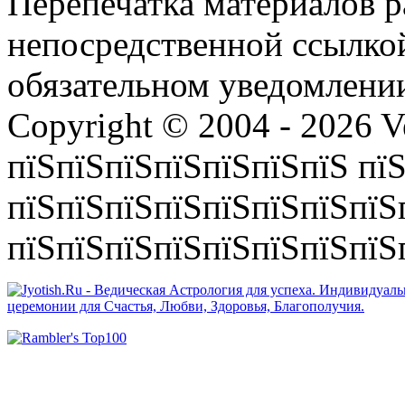
Перепечатка материалов р
непосредственной ссылко
обязательном уведомлении
Copyright © 2004 - 2026 V
пїЅпїЅпїЅпїЅпїЅпїЅпїЅ пїЅ
пїЅпїЅпїЅпїЅпїЅпїЅпїЅпїЅ
пїЅпїЅпїЅпїЅпїЅпїЅпїЅпїЅп