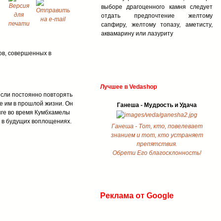
выборе драгоценного камня следует
отдать предпочтение желтому
сапфиру, желтому топазу, аметисту,
аквамарину или лазуриту
ов, совершенных в
Лучшее в Vedashop
если постоянно повторять
е им в прошлой жизни. Он
Ганеша - Мудрость и Удача
нге во время Кумбхамелы
ы в будущих воплощениях.
Ганеша - Тот, кто, повелевает
знанием и тот, кто устраняет
препятствия.
Обрети Его благосклонность!
Реклама от Google