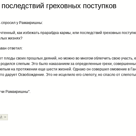
 последствий греховных поступков
ь спросил у Рамакришны:
чтенный, как избежать прарабдха кармы, или последствий греховных поступк
лых жизнях?
аван ответил:
т плоды своих прошлых деяний, но можно во многом облегчить свою участь, 
к родился слепым. Это было наказанием за определенные грехи, совершенны
лепым на протяжении еще шести жизней. Однако он совершил омовение в Га
что дарует Освобождение. Это не исцелило его слепоту, но спасло от слепот
тчи Рамакришны".
д. >