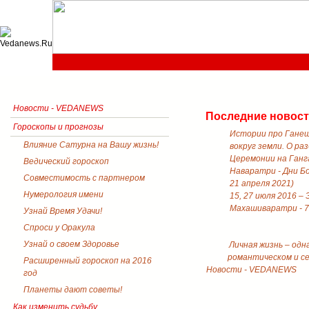
Новости - VEDANEWS
Последние новос
Гороскопы и прогнозы
Истории про Ганеш
Влияние Сатурна на Вашу жизнь!
вокруг земли. О ра
Церемонии на Ганга
Ведический гороскоп
Наваратри - Дни Б
Совместимость с партнером
21 апреля 2021)
Нумерология имени
15, 27 июля 2016 –
Махашиваратри - 7
Узнай Время Удачи!
Спроси у Оракула
Узнай о своем Здоровье
Личная жизнь – одн
романтическом и с
Расширенный гороскоп на 2016
Новости - VEDANEWS
год
Планеты дают советы!
Как изменить судьбу