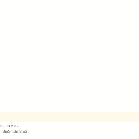
и по e-mail.
пїЅпїЅпїЅпїЅпїЅ..