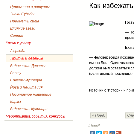
Как избежать
Церемонии и ритуалы
Знаки Судьбы
Предметы силы
Гост
Влияние звезд
— По
Сонник
прош
Ключи к успеху
Бхаг
Аюрведа
— Человек всегда пожинае
Притчи и легенды
имена Бога. Один челове
Ведические Деваты
должен был оставаться с
Васту
(религиозный праздник), 
Советы мудрецов
Йога и медитация
Источник: "Истории и при
Позитивное мышление
Карма
Ведическая Кулинария
< Пред.
Сле
Мероприятия, события, конкурсы
[Назад]