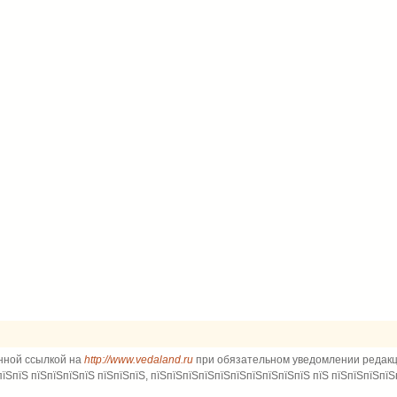
нной ссылкой на
http://www.vedaland.ru
при обязательном уведомлении редакци
пїЅпїЅ пїЅпїЅпїЅпїЅ пїЅпїЅпїЅ, пїЅпїЅпїЅпїЅпїЅпїЅпїЅпїЅпїЅпїЅ пїЅ пїЅпїЅпїЅпїЅ