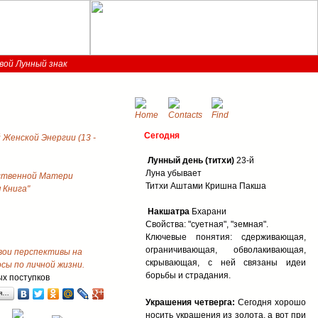
вой Лунный знак
Сегодня
Женской Энергии (13 -
Лунный день (титхи)
23-й
Луна убывает
ственной Матери
Титхи Аштами Кришна Пакша
 Книга"
Накшатра
Бхарани
Свойства: "суетная", "земная".
Ключевые понятия: сдерживающая,
ограничивающая, обволакивающая,
свои перспективы на
скрывающая, с ней связаны идеи
ы по личной жизни.
борьбы и страдания.
ых поступков
ся…
Украшения четверга:
Сегодня хорошо
носить украшения из золота, а вот при