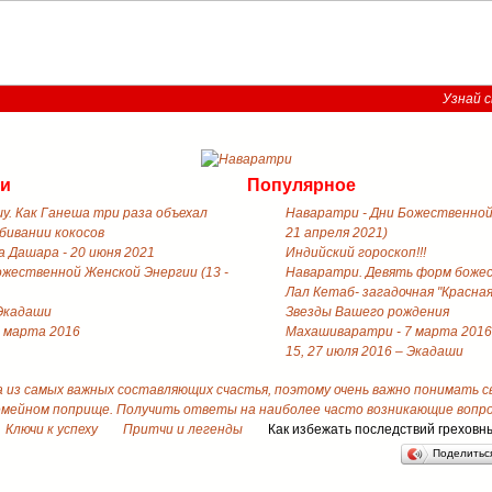
Узнай с
ти
Популярное
у. Как Ганеша три раза объехал
Наваратри - Дни Божественной 
збивании кокосов
21 апреля 2021)
 Дашара - 20 июня 2021
Индийский гороскоп!!!
ожественной Женской Энергии (13 -
Наваратри. Девять форм боже
Лал Кетаб- загадочная "Красная
 Экадаши
Звезды Вашего рождения
 марта 2016
Махашиваратри - 7 марта 2016
15, 27 июля 2016 – Экадаши
а из самых важных составляющих счастья, поэтому очень важно понимать 
емейном поприще. Получить ответы на наиболее часто возникающие вопрос
Ключи к успеху
Притчи и легенды
Как избежать последствий греховн
Поделить