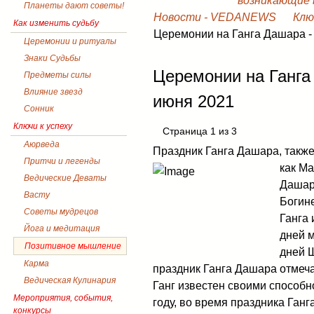
возникающие в
Планеты дают советы!
Новости - VEDANEWS
Клю
Как изменить судьбу
Церемонии на Ганга Дашара -
Церемонии и ритуалы
Знаки Судьбы
Церемонии на Ганга
Предметы силы
Влияние звезд
июня 2021
Сонник
Ключи к успеху
Страница 1 из 3
Аюрведа
Праздник Ганга Дашара, также
Притчи и легенды
как Ма
Ведические Деваты
Дашар
Васту
Богине
Советы мудрецов
Ганга 
Йога и медитация
дней 
Позитивное мышление
дней 
Карма
праздник Ганга Дашара отмеча
Ведическая Кулинария
Ганг известен своими способн
Мероприятия, события,
году, во время праздника Ган
конкурсы