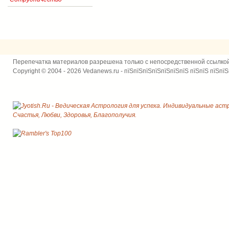
Перепечатка материалов разрешена только с непосредственной ссылко
Copyright © 2004 - 2026 Vedanews.ru - пїЅпїЅпїЅпїЅпїЅпїЅпїЅ пїЅпїЅ пїЅпїЅ