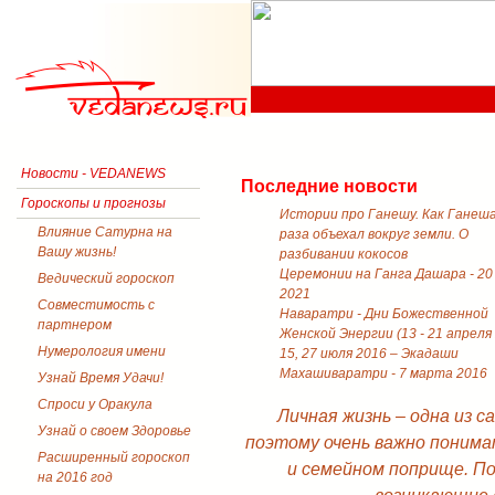
Новости - VEDANEWS
Последние новости
Гороскопы и прогнозы
Истории про Ганешу. Как Ганеш
Влияние Сатурна на
раза объехал вокруг земли. О
Вашу жизнь!
разбивании кокосов
Церемонии на Ганга Дашара - 20
Ведический гороскоп
2021
Совместимость с
Наваратри - Дни Божественной
партнером
Женской Энергии (13 - 21 апреля
Нумерология имени
15, 27 июля 2016 – Экадаши
Махашиваратри - 7 марта 2016
Узнай Время Удачи!
Спроси у Оракула
Личная жизнь – одна из 
Узнай о своем Здоровье
поэтому очень важно понима
Расширенный гороскоп
и семейном поприще. П
на 2016 год