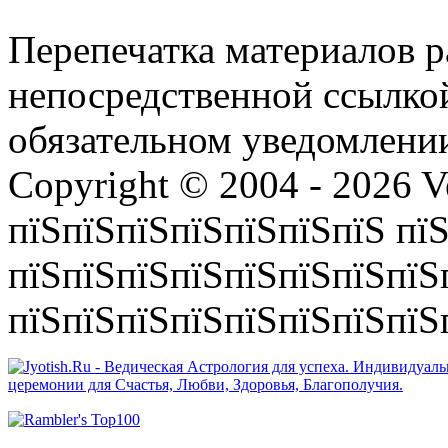
Перепечатка материалов р
непосредственной ссылко
обязательном уведомлении
Copyright © 2004 - 2026 V
пїЅпїЅпїЅпїЅпїЅпїЅпїЅ пїЅ
пїЅпїЅпїЅпїЅпїЅпїЅпїЅпїЅ
пїЅпїЅпїЅпїЅпїЅпїЅпїЅпїЅп