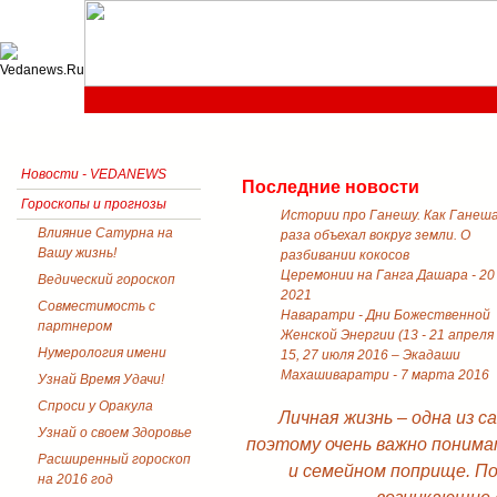
Новости - VEDANEWS
Последние новости
Гороскопы и прогнозы
Истории про Ганешу. Как Ганеш
Влияние Сатурна на
раза объехал вокруг земли. О
Вашу жизнь!
разбивании кокосов
Церемонии на Ганга Дашара - 20
Ведический гороскоп
2021
Совместимость с
Наваратри - Дни Божественной
партнером
Женской Энергии (13 - 21 апреля
Нумерология имени
15, 27 июля 2016 – Экадаши
Махашиваратри - 7 марта 2016
Узнай Время Удачи!
Спроси у Оракула
Личная жизнь – одна из 
Узнай о своем Здоровье
поэтому очень важно понима
Расширенный гороскоп
и семейном поприще. П
на 2016 год