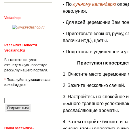
• По
лунному календарю
опред
новолуния.
Vedashop
• Для всей церемонии Вам пон
• Приготовьте блокнот, ручку,
палочки ит.д.), цветы.
Рассылка Новости
Vedaland.Ru
• Подготовьте уединённое и у
Вы можете получать
Приступая непосредс
еженедельную новостную
рассылку нашего портала.
1. Очистите место церемонии 
*
Пожалуйста,
укажите ваш
2. Зажгите несколько свечей.
e-mail адрес
:
3. Настройтесь на спокойное 
немного травяного успокаиваю
расслабляющие ароматы.
4. Затем откройте блокнот и 
усилия, чтобы воплотить в жи
Наши рассылки -