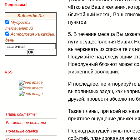
Подпишись!
чётко все Ваши желания, кот
ближайший месяц. Ваш список 
Subscribe.Ru
пунктов.
Мудрость
тысячелетий
5. В течение месяца Вы может
Астрология на каждый
день
пути осуществления Ваших Но
вычёркивать из списка те из н
Подумайте над следующим эт
Новолунный блокнот может со
жизненной эволюции.
RSS
И последнее, не игнорируйте 
выполнимых задач, как наприм
друзей, провести абсолютно б
Такие планы, при всей их не
Наши контакты
приятное ощущение движения ж
Размещение рекламы
Период растущей луны полезе
Полезные ссылки
событий, планирования новых
Сотрудничество