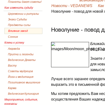
возникающие в
Планеты дают советы!
Новости - VEDANEWS
Как
Как изменить судьбу
Новолуние - повод для новой 
Церемонии и ритуалы
Знаки Судьбы
Предметы силы
Новолуние - повод д
Влияние звезд
Сонник
Ключи к успеху
Ближайш
Аюрведа
16:31 п
Притчи и легенды
Знаете 
Ведические Деваты
для нов
Васту
замысло
Советы мудрецов
Йога и медитация
Лучше всего заранее определи
Позитивное мышление
выразить это в письменной фор
Карма
Мы хотим предложить Вам не
Ведическая Кулинария
осуществления Ваших надежд 
Мероприятия, события,
конкурсы