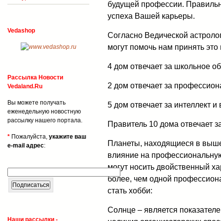
будущей профессии. Правильн
успеха Вашей карьеры.
Vedashop
Согласно Ведической астролог
могут помочь нам принять это
4 дом отвечает за школьное о
Рассылка Новости
2 дом отвечает за профессион
Vedaland.Ru
Вы можете получать
5 дом отвечает за интеллект 
еженедельную новостную
рассылку нашего портала.
Правитель 10 дома отвечает з
*
Пожалуйста,
укажите ваш
Планеты, находящиеся в выш
e-mail адрес
:
влияние на профессиональную
могут носить двойственный хар
более, чем одной профессион
стать хобби:
Солнце – является показател
Наши рассылки -