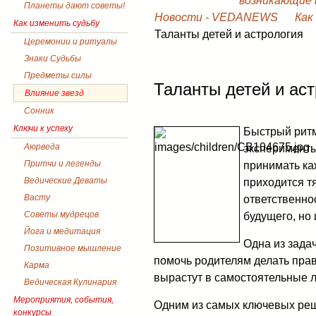
возникающие в
Планеты дают советы!
Новости - VEDANEWS
Как
Как изменить судьбу
Таланты детей и астрология
Церемонии и ритуалы
Знаки Судьбы
Предметы силы
Таланты детей и аст
Влияние звезд
Сонник
Ключи к успеху
Быстрый ритм
Аюрведа
эксперименты
Притчи и легенды
принимать ка
Ведические Деваты
приходится т
Васту
ответственно
Советы мудрецов
будущего, но 
Йога и медитация
Одна из задач
Позитивное мышление
помочь родителям делать прав
Карма
вырастут в самостоятельные л
Ведическая Кулинария
Мероприятия, события,
Одним из самых ключевых ре
конкурсы