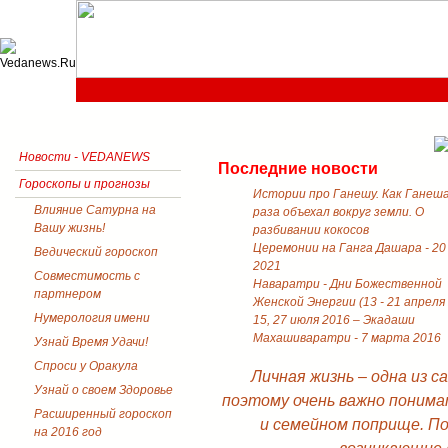
Новости - VEDANEWS
Последние новости
Гороскопы и прогнозы
Истории про Ганешу. Как Ганеш
Влияние Сатурна на
раза объехал вокруг земли. О
Вашу жизнь!
разбивании кокосов
Церемонии на Ганга Дашара - 20
Ведический гороскоп
2021
Совместимость с
Наваратри - Дни Божественной
партнером
Женской Энергии (13 - 21 апреля
Нумерология имени
15, 27 июля 2016 – Экадаши
Махашиваратри - 7 марта 2016
Узнай Время Удачи!
Спроси у Оракула
Личная жизнь – одна из 
Узнай о своем Здоровье
поэтому очень важно понима
Расширенный гороскоп
и семейном поприще. П
на 2016 год