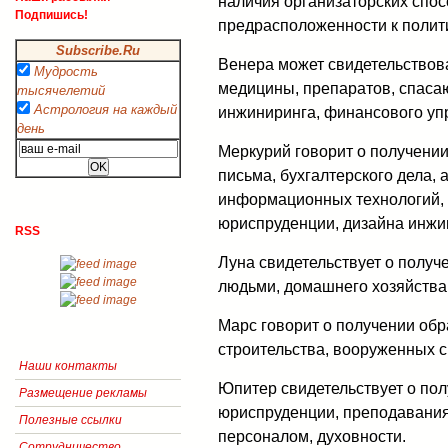
наличия организаторских спос
Подпишись!
предрасположенности к полит
Subscribe.Ru
Венера может свидетельствов
Мудрость
медицины, препаратов, спасаю
тысячелетий
Астрология на каждый
инжиниринга, финансового уп
день
Меркурий говорит о получении
письма, бухгалтерского дела,
информационных технологий, 
юриспруденции, дизайна инжи
RSS
Луна свидетельствует о получ
людьми, домашнего хозяйства
Марс говорит о получении обр
строительства, вооруженных 
Наши контакты
Юпитер свидетельствует о по
Размещение рекламы
юриспруденции, преподавания
Полезные ссылки
персоналом, духовности.
Сотрудничество