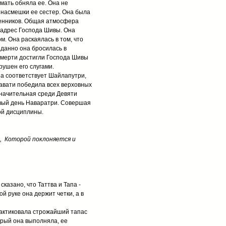
 мать обняла ее. Она не
и насмешки ее сестер. Она была
венников. Общая атмосфера
 адрес Господа Шивы. Она
. Она раскаялась в том, что
иданно она бросилась в
 смерти достигли Господа Шивы
ушен его слугами.
на соответствует Шайлапутри,
мавати победила всех верховных
значительная среди Девяти
рвый день Наваратри. Совершая
ой дисциплины.
, Которой поклоняется и
казано, что Таттва и Тапа -
 руке она держит четки, а в
рактиковала строжайший тапас
орый она выполняла, ее