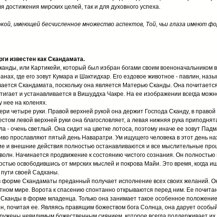
я достижения мирских целей, так и для духовного успеха.
ой, имеющей бесчисленное множество аспектов, Той, чьи глаза имеют фор
ги известен как Скандамата.
канды, или Картикейи, который был избран богами своим военоначальником в
анах, где его зовут Кумара и Шактидхар. Его ездовое животное - павлин, на
вается Скандамата, поскольку она является Матерью Сканды. Она почитается
стигает и устанавливается в Вишуддха Чакре. На ее изображении всегда можн
у нее на коленях.
ри четыре руки. Правой верхней рукой она держит Господа Сканду, в правой
естом левой верхней руки она благословляет, а левая нижняя рука приподнята
ла - очень светлый. Она сидит на цветке лотоса, поэтому иначе ее зовут Падм
иво прославляют пятый день Наваратри. Ум ищущего человека в этот день на
ние и внешние действия полностью останавливаются и все мыслительные про
з волн. Начинается продвижение к состоянию чистого сознания. Он полностью
стью освободившись от мирских мыслей и покрова Майи. Это время, когда 
 пути своей Садханы.
в форме Скандаматы преданный получает исполнение всех своих желаний. О
тном мире. Ворота к спасению спонтанно открываются перед ним. Ее почитан
 Сканды в форме младенца. Только она занимает такое особенное положени
, почитая ее. Являясь правящим божеством бога Солнца, она дарует особый
кружены невидимым божественным сиянием, которое всегда поддерживает их 