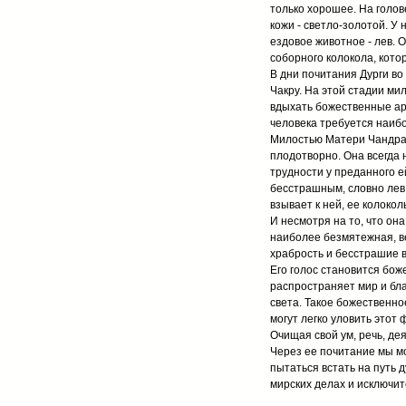
только хорошее. На голов
кожи - светло-золотой. У 
ездовое животное - лев. 
соборного колокола, кото
В дни почитания Дурги во
Чакру. На этой стадии м
вдыхать божественные аро
человека требуется наиб
Милостью Матери Чандрагх
плодотворно. Она всегда 
трудности у преданного е
бесстрашным, словно лев.
взывает к ней, ее колоко
И несмотря на то, что он
наиболее безмятежная, в
храбрость и бесстрашие в
Его голос становится бож
распространяет мир и бла
света. Такое божественно
могут легко уловить этот ф
Очищая свой ум, речь, де
Через ее почитание мы м
пытаться встать на путь
мирских делах и исключит