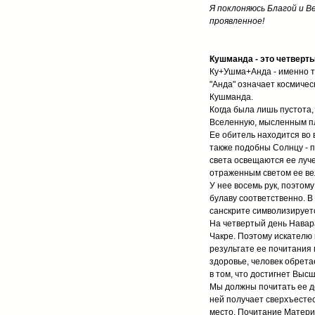
Я поклоняюсь Благой и В
проявленное!
Кушманда - это четверты
Ку+Ушма+Анда - именно та
"Анда" означает космичес
Кушманда.
Когда была лишь пустота,
Вселенную, мысленным пла
Ее обитель находится во 
также подобны Солнцу - п
света освещаются ее луче
отраженным светом ее ве
У нее восемь рук, поэтому
булаву соответственно. В
санскрите символизирует
На четвертый день Навара
Чакре. Поэтому искателю
результате ее почитания 
здоровье, человек обрета
в том, что достигнет Выс
Мы должны почитать ее д
ней получает сверхъестес
место. Почитание Матери 