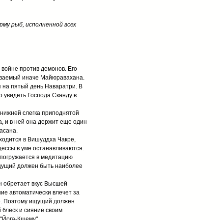
му рыб, исполненной всех
 войне против демонов. Его
зываемый иначе Майюравахана.
 на пятый день Наваратри. В
о увидеть Господа Сканду в
 нижней слегка приподнятой
, и в ней она держит еще один
асана.
ходится в Вишуддха Чакре,
цессы в уме останавливаются.
 погружается в медитацию
ищущий должен быть наиболее
н обретает вкус Высшей
ие автоматически влечет за
е. Поэтому ищущий должен
 блеск и сияние своим
"Йога-Кшему".