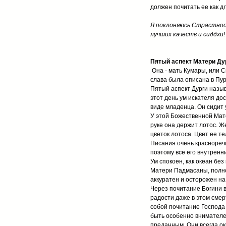
должен почитать ее как дл
Я поклоняюсь Страстноок
лучших качеств и сиддхи!
Пятый аспект Матери Дур
Она - мать Кумары, или С
слава была описана в Пур
Пятый аспект Дурги назы
этот день ум искателя до
виде младенца. Он сидит 
У этой Божественной Мате
руке она держит лотос. Ж
цветок лотоса. Цвет ее те
Писания очень краснореч
поэтому все его внутрен
Ум спокоен, как океан бе
Матери Падмасаны, полно
аккуратен и осторожен на
Через почитание Богини 
радости даже в этом смер
собой почитание Господа
быть особенно внимателен
преданным. Они всегда о