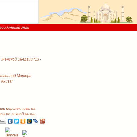
вой Лунный знак
Женской Энергии (13 -
ственной Матери
 Книга"
свои перспективы на
ы по личной жизни.
ся…