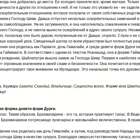
когда она добралась до места. Ее холодно приняли все, кроме матери. Только
ечности в других по отношению к ней. И не только это уязвило ее - ее задел
оскорбительным отношением, которое получила от своих собственных родст
ием к Господу Шиве. Дакша отпустил несколько оскорбительных замечаний в
ла самообладание. Ум ее затуманился, и она наполнилась сожалением и гневом
его Господа, и не смогла вынести оскорблений в адрес своего супруга. Неож
ло, поскольку оно было даром, полученным ею от Дакши, сгорело. Слухи о ее
кше хороший урок. Священный шатер со всем убранством был полностью разр
ии она родилась как Парвати, дочь Гималайи, и среди девяти форм Дурги о
ак Гаймавати. В соответствии с одним из текстов Упанишад, она в форме Гай
ем рождении, Шайлапутри вышла замуж за Господа Шиву. Первая и наиболее 
ет огромным значением в своей славе и бесконечности. Она почитается в пе
 концентрирует свое внимание на Муладхаре. Это начальная точка его духовн
, Каумари (шакти Сканды), Владычице, Сущности всего, Форме всех Шакти
ир!
рая форма девяти форм Дурги.
ас. Таким образом, Брахмачарини - это та, которая практикует тапас. В Веде с
Брахмачарини потрясающе лучезарна и чрезвычайно величественна. В правой
ении она родилась как дочь Гималайи, а затем, под руководством Нарады п
Господа Шиву в качестве супруга. Благодаря сверхъестественному тапасу, кот