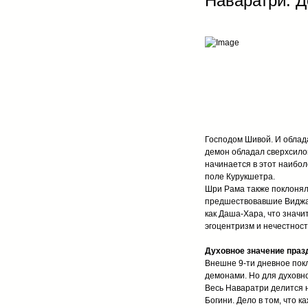
Наваратри. 
Господом Шивой. И облада
демон обладал сверхсилой
начинается в этот наибо
поле Курукшетра.
Шри Рама также поклонялс
предшествовавшие Виджая
как Даша-Хара, что значит
эгоцентризм и нечестность
Духовное значение праз
Внешне 9-ти дневное пок
демонами. Но для духовно
Весь Наваратри делится н
Богини. Дело в том, что 