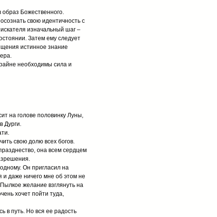
 образ Божественного.
осознать свою идентичность с
 искателя изначальный шаг –
остоянии. Затем ему следует
чищения истинное знание
ера.
крайне необходимы сила и
сит на голове половинку Луны,
в Дурги.
ти.
ть свою долю всех богов.
празднество, она всем сердцем
азрешения.
 одному. Он пригласил на
 и даже ничего мне об этом не
. Пылкое желание взглянуть на
чень хочет пойти туда,
 в путь. Но вся ее радость