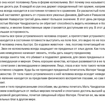
е она носит половинку Луны в форме колокольчика. Вот почему она называетс
нее десять рук. В каждой из рук она держит определенный тип оружия, например
Она всегда находится в состоянии готовности к сражению. Ее раскатистый голо
рый заставляет дрожать от страха всех ужасных Данавов, Дайтьев и Ракшасов
 время Наваратри третий день имеет большое значение. В этот день ум пред
илостью Матери Чандрагханты он обретает способность видеть неземные и б
маты, и многие божественные звуки становятся доступными его уху. В этот д
ольшая осторожность.
анты все грехи устремленного человека сгорают, а препятствия устраняются
находится в состоянии готовности выступить на поле боя, это видно по ее поз
й человека очень быстро. Ее ездовое животное - лев, поэтому почитающий е
 Звон ее колокольчика всегда защищает ее преданных от злых духов. Как тол
льчик немедленно начинает звонить, чтобы дать защиту преданному.
а всегда занята тем, что убивает и подавляет демонов, для своих преданных и
еликодушная и мирная. Очень хорошие качества, которые развиваются в ее п
 сочетании с великодушием и смирением. Лицо, глаза и все тело такого чело
ественно сладким. Куда бы ни приходил преданный почитатель Матери Чандр
женство. От тела такого устремленного к ней человека всегда исходит невид
е явление находится за пределами физического восприятия глазами, но сам 
акт.
яния и тело предписанными способами, мы должны почитать Мать Чандрагхант
ожем освободиться от любых мирских печалей и спонтанно достичь высшей ц
 духовной дисциплины, почитая священный образ Матери. Почитая ее, мы мож
ельных благ в другом мире.