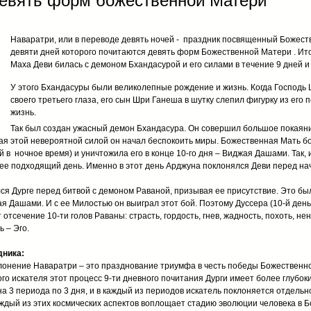
Девять форм божественной Матери
Наваратри, или в переводе девять ночей - праздник посвященный Божест
девяти дней которого почитаются девять форм Божественной Матери . Ито
Маха Деви билась с демоном Бхандасурой и его силами в течение 9 дней и 
У этого Бхандасуры были великолепные рождение и жизнь. Когда Господь 
своего третьего глаза, его сын Шри Ганеша в шутку слепил фигурку из его п
жизнь.
Так был создан ужасный демон Бхандасура. Он совершил большое покаяние
я этой невероятной силой он начал беспокоить миры. Божественная Мать боро
 в ночное время) и уничтожила его в конце 10-го дня – Виджая Дашами. Так,
лее подходящий день. Именно в этот день Арджуна поклонялся Деви перед на
я Дурге перед битвой с демоном Раваной, призывая ее присутствие. Это было
 Дашами. И с ее Милостью он выиграл этот бой. Поэтому Дуссера (10-й ден
 отсечение 10-ти голов Раваны: страсть, гордость, гнев, жадность, похоть, нен
 – Эго.
дника:
лонение Наваратри – это празднование триумфа в честь победы Божественн
го искателя этот процесс 9-ти дневного почитания Дурги имеет более глубок
а 3 периода по 3 дня, и в каждый из периодов искатель поклоняется отдель
каждый из этих космических аспектов воплощает стадию эволюции человека в Б