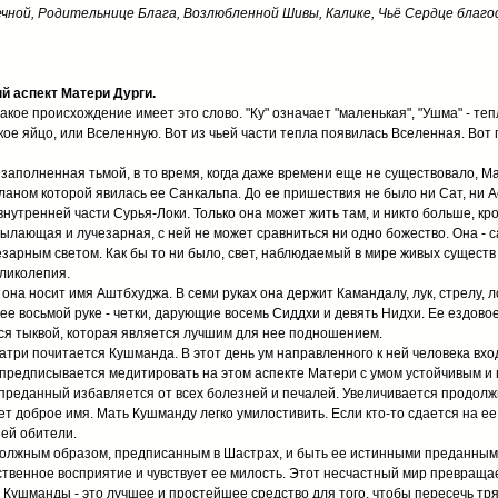
ечной, Родительнице Блага, Возлюбленной Шивы, Калике, Чьё Сердце благо
й аспект Матери Дурги.
кое происхождение имеет это слово. "Ку" означает "маленькая", "Ушма" - тепл
кое яйцо, или Вселенную. Вот из чьей части тепла появилась Вселенная. Вот 
 заполненная тьмой, в то время, когда даже времени еще не существовало, 
ном которой явилась ее Санкальпа. До ее пришествия не было ни Сат, ни А
внутренней части Сурья-Локи. Только она может жить там, и никто больше, кро
ылающая и лучезарная, с ней не может сравниться ни одно божество. Она - с
зарным светом. Как бы то ни было, свет, наблюдаемый в мире живых существ 
ликолепия.
 она носит имя Аштбхуджа. В семи руках она держит Камандалу, лук, стрелу, ло
 ее восьмой руке - четки, дарующие восемь Сиддхи и девять Нидхи. Ее ездово
ся тыквой, которая является лучшим для нее подношением.
три почитается Кушманда. В этот день ум направленного к ней человека вхо
 предписывается медитировать на этом аспекте Матери с умом устойчивым и
преданный избавляется от всех болезней и печалей. Увеличивается продолж
ет доброе имя. Мать Кушманду легко умилостивить. Если кто-то сдается на ее
шей обители.
олжным образом, предписанным в Шастрах, и быть ее истинными преданными
твенное восприятие и чувствует ее милость. Этот несчастный мир превраща
Кушманды - это лучшее и простейшее средство для того, чтобы пересечь тря