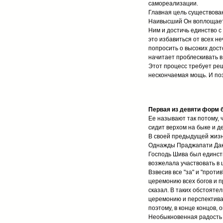
самореализации.
Главная цель существова
Наивысший Он воплощает 
Ним и достичь единство с
это избавиться от всех н
попросить о высоких дост
начитает проблескивать в
Этот процесс требует ре
нескончаемая мощь. И поэ
Первая из девяти форм 
Ее называют так потому, 
сидит верхом на быке и де
В своей предыдущей жизн
Однажды Праджапати Дакш
Господь Шива был единств
возжелала участвовать в 
Взвесив все "за" и "прот
церемонию всех богов и п
сказал. В таких обстояте
церемонию и перспектива 
поэтому, в конце концов, 
Необыкновенная радость з