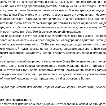
сячу лет она ела только фрукты и коренья. Тысячу лет она ела только листь
тым небом, стоя под проливными дождями, палящим солнцем и градом. После
ко сухими листьями бильвы, падавшими на землю. Все это время, все двадцат
пода Шивы. После этого она прекратила есть даже эти сухие листья. Нескол
на отказалась есть даже сухие листья бильвы, она еще известна под именем 
в течение тысяч лет ее тело стало крайне тонким. Остался один скелет. Увид
радала. Чтобы отвлечь ее внимание от сурового тапаса, она воскликнула - "Ума
и носит также имя Ума. Это было в ее прошлой инкарнации.
тельно сильным, вызвал серьезные беспокойства во всех трех мирах. Вся Все
превознесли ее аскезу как непревзойденное целомудренное действие. В конц
 ней и сказал ей очень мягко: "О, Богиня, никогда еще так долго никто не прак
 Этот чудесный подвиг восхваляется на всех четырех сторонах света. Твое же
воим божественным супругом. Теперь прекрати совершать тапас и ступай дом
".
ахмачарини - способна принести бесконечные блага. Ее почитание дает чело
няет страсти, дает праведное поведение и самообладание. Даже в наиболее
 не отступает с пути долга. Милостью Матери Брахмачарини человек получае
ргапуджи чествуется аспект Брахмачарини. Ум движется вверх и устанавливае
ой ум в этой чакре, получает преданность и благословение Богини.
й образ тройствен, почитаемой тремя мирами, Форме Знания Пути, Основе 
ги - это Чандрагханта.
 почитается именно ее образ (Виграха). Этот особенный аспект Богини дает