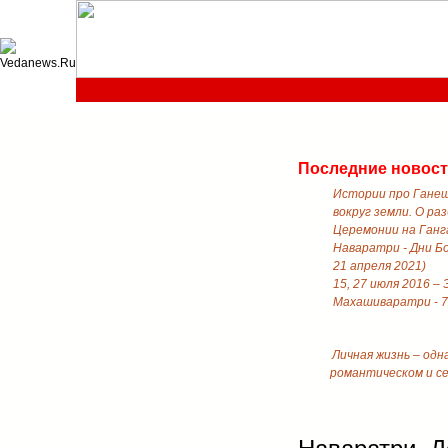
Последние новос
Истории про Ганеш
вокруг земли. О ра
Церемонии на Ганга
Наваратри - Дни Б
21 апреля 2021)
15, 27 июля 2016 –
Махашиваратри - 7
Личная жизнь – одн
романтическом и с