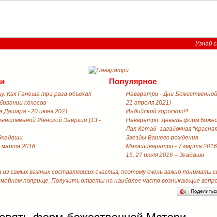
Узнай с
ти
Популярное
у. Как Ганеша три раза объехал
Наваратри - Дни Божественной 
збивании кокосов
21 апреля 2021)
 Дашара - 20 июня 2021
Индийский гороскоп!!!
ожественной Женской Энергии (13 -
Наваратри. Девять форм боже
Лал Кетаб- загадочная "Красная
 Экадаши
Звезды Вашего рождения
 марта 2016
Махашиваратри - 7 марта 2016
15, 27 июля 2016 – Экадаши
а из самых важных составляющих счастья, поэтому очень важно понимать 
емейном поприще. Получить ответы на наиболее часто возникающие вопрос
Поделить