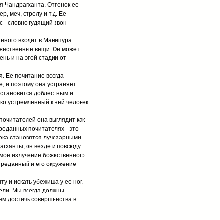
я Чандрагханта. Оттенок ее
, меч, стрелу и т.д. Ее
с - словно гудящий звон
.
анного входит в Манипура
ожественные вещи. Он может
ень и на этой стадии от
. Ее почитание всегда
е, и поэтому она устраняет
е становится доблестным и
ько устремленный к ней человек
 почитателей она выглядит как
реданных почитателях - это
века становятся лучезарными.
агханты, он везде и повсюду
имое излучение божественного
преданный и его окружение
у и искать убежища у ее ног.
ели. Мы всегда должны
ем достичь совершенства в