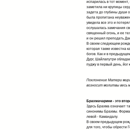
испарилась в тот момент, 
заметила ни крупицы серд
задета до глубины души 
была пропитана неуважен
увидела все это и потеря
ослушалась замечания сво
священный огонь, и ее те
и он решил преподать Да
В своем следующем рожден
которая также известна к
богов. Как и в предыдущ
Дург, Шайлапутри облада
пуджу в первый день, йог
Поклонение Матери мира
возносит молитвы весь м
Брахмачарини - это вто
Здесь Брахма означает тап
синонимы Брахмы. Форма 
левой - Камандалу.
В своем предыдущем рожд
для того, чтобы обрести 