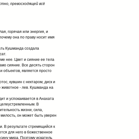
стно, превосходящей всё
ая, горячая или энергия, и
почему она по праву носит имя
Мать Кушманда создала
сат.
ме нее. Цвет и сияние ее тела
амо сияние. Все десять сторон
и объектов, является просто
тос, кувшин с нектаром, диск и
е животное - лев. Кушманда на
дит и успокаивается в Анахата
 целеустремленным. В
ительность жизни, сила,
 милость, он может быть уверен
. В результате стремящийся к
ется для него в божественное
сину мира. Поэтому искатель