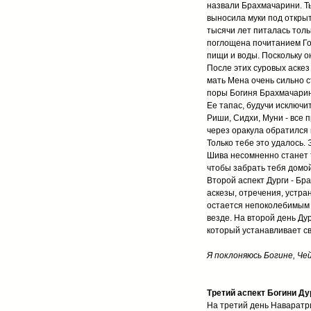
назвали Брахмачарини. Ты
выносила муки под откры
тысячи лет питалась толь
поглощена почитанием Гос
пищи и воды. Поскольку о
После этих суровых аскез 
мать Мена очень сильно ст
поры Богиня Брахмачарин
Ее тапас, будучи исключи
Риши, Сидхи, Муни - все 
через оракула обратился к
Только тебе это удалось.
Шива несомненно станет т
чтобы забрать тебя домой
Второй аспект Дурги - Бр
аскезы, отречения, устра
остается непоколебимым и
везде. На второй день Ду
который устанавливает св
Я поклоняюсь Богине, Че
Третий аспект Богини Дур
На третий день Наваратри