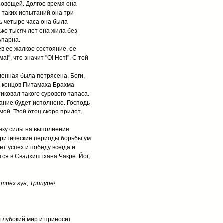
я овощей. Долгое время она
 таких испытаний она три
ь четыре часа она была
ько тысяч лет она жила без
Апарна.
ев ее жалкое состояние, ее
!", что значит "О! Нет!". С той
ленная была потрясена. Боги,
е концов Питамаха Брахма
тиковал такого сурового тапаса.
лание будет исполнено. Господь
ой. Твой отец скоро придет,
веку силы на выполнение
 критические периоды борьбы ум
т успех и победу всегда и
тся в Свадхиштхана Чакре. Йог,
трёх гун, Трипуре!
 глубокий мир и приносит