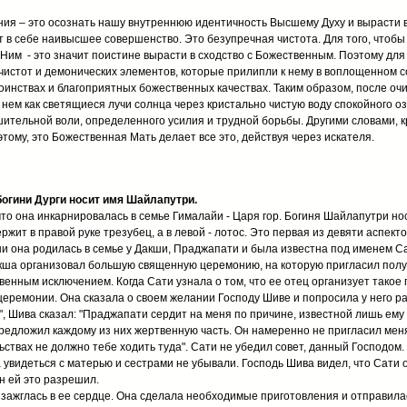
ния – это осознать нашу внутреннюю идентичность Высшему Духу и вырасти в
в себе наивысшее совершенство. Это безупречная чистота. Для того, чтобы 
 Ним - это значит поистине вырасти в сходство с Божественным. Поэтому для
ечистот и демонических элементов, которые прилипли к нему в воплощенном с
оинствах и благоприятных божественных качествах. Таким образом, после о
 нем как светящиеся лучи солнца через кристально чистую воду спокойного оз
шительной воли, определенного усилия и трудной борьбы. Другими словами, 
тому, это Божественная Мать делает все это, действуя через искателя.
богини Дурги носит имя Шайлапутри.
что она инкарнировалась в семье Гималайи - Царя гор. Богиня Шайлапутри но
ржит в правой руке трезубец, а в левой - лотос. Это первая из девяти аспекто
и она родилась в семье у Дакши, Праджапати и была известна под именем Са
а организовал большую священную церемонию, на которую пригласил получи
енным исключением. Когда Сати узнала о том, что ее отец организует такое 
церемонии. Она сказала о своем желании Господу Шиве и попросила у него р
ив", Шива сказал: "Праджапати сердит на меня по причине, известной лишь ему
редложил каждому из них жертвенную часть. Он намеренно не пригласил меня
льствах не должно тебе ходить туда". Сати не убедил совет, данный Господом
увидеться с матерью и сестрами не убывали. Господь Шива видел, что Сати о
он ей это разрешил.
ажглась в ее сердце. Она сделала необходимые приготовления и отправилась