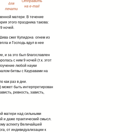
венной матери. В течение
рия этого праздника такова:
9 ночей.
Шива сжег Купидона огнем из
епла и Господь вдул в нее
, и за это был благославлен
лась с ним 9 ночей (т.к. этот
 изучение любой науки
чалом битвы с Кауравами на
 как раз в дни.
ь) может быть интерпретирован
ависть, ревность, зависть,
ой матери над сильными
ий и даже практический смысл.
ному аспекту Величайшей
ога, от индивидуализации к