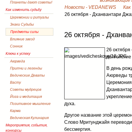
возникающие в
Планеты дают советы!
Новости - VEDANEWS
Как
Как изменить судьбу
26 октября - Дханвантари Джа
Церемонии и ритуалы
Знаки Судьбы
Предметы силы
26 октября - Дханва
Влияние звезд
Сонник
26 октября
Ключи к успеху
долголетие
Аюрведа
В день рож
Притчи и легенды
Аюрведы тр
Ведические Деваты
Церемония 
Васту
Дханвантар
Советы мудрецов
укрепление
Йога и медитация
духа.
Позитивное мышление
Карма
Другое название этой церемо
Ведическая Кулинария
Слово Мритунджайя переводит
Мероприятия, события,
бессмертия.
конкурсы