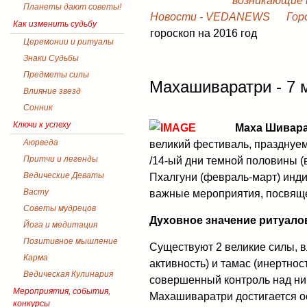
возникающие в
Планеты дают советы!
Новости - VEDANEWS
Гор
Как изменить судьбу
гороскоп на 2016 год
Церемонии и ритуалы
Знаки Судьбы
Предметы силы
Махашиваратри - 7 
Влияние звезд
Сонник
Ключи к успеху
Маха Шивара
Аюрведа
великий фестиваль, празднуем
Притчи и легенды
/14-ый дни темной половины 
Ведические Деваты
Пхалгуни (февраль-март) инди
Васту
важные мероприятия, посвящ
Советы мудрецов
Духовное значение ритуал
Йога и медитация
Позитивное мышление
Существуют 2 великие силы, в
Карма
активность) и тамас (инертно
Ведическая Кулинария
совершенный контроль над н
Мероприятия, события,
Махашиваратри достигается ос
конкурсы