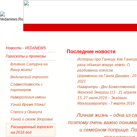
Новости - VEDANEWS
Последние новости
Гороскопы и прогнозы
Истории про Ганешу. Как Ганеш
Влияние Сатурна на
раза объехал вокруг земли. О
Вашу жизнь!
разбивании кокосов
Церемонии на Ганга Дашара - 20
Ведический гороскоп
2021
Совместимость с
Наваратри - Дни Божественной
партнером
Женской Энергии (13 - 21 апреля
Нумерология имени
15, 27 июля 2016 – Экадаши
Махашиваратри - 7 марта 2016
Узнай Время Удачи!
Спроси у Оракула
Личная жизнь – одна из 
Узнай о своем Здоровье
поэтому очень важно понима
Расширенный гороскоп
и семейном поприще. П
на 2016 год