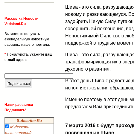
Шива - это сила, разрушающа
новому и развивающемуся. Ес
Рассылка Новости
задобрить Некую Силу, пугаю
Vedaland.Ru
совершить ей поклонение, воз
Вы можете получать
Непостижимой Силе свою любов
еженедельную новостную
поддержкой в трудные момент
рассылку нашего портала.
Шива - это сила, разрушающая
*
Пожалуйста,
укажите ваш
e-mail адрес
:
трансформирующая их в энерг
духовного развития.
В этот день Шива с радостью д
исполняет желания обращающи
Именно поэтому в этот день 
Наши рассылки -
предлагаем Вам присоединить
Подпишись!
Subscribe.Ru
7 марта 2016 г. будут прохо
Мудрость
посвященные Шиве.
тысячелетий