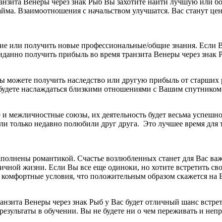
ранзита Венеры через знак Рыб Вы захотите найти лучшую или бо
ма. Взаимоотношения с начальством улучшатся. Вас станут цени
ние или получить новые профессиональные/общие знания. Если 
данно получить прибыль во время транзита Венеры через знак 
 Вы можете получить наследство или другую прибыль от старших
ы будете наслаждаться близкими отношениями с Вашим спутнико
 и межличностные союзы, их деятельность будет весьма успеш
или только недавно полюбили друг друга. Это лучшее время для
полнены романтикой. Счастье возлюбленных станет для Вас важн
ной жизни. Если Вы все еще одиноки, но хотите встретить свою
ее комфортные условия, что положительным образом скажется н
анзита Венеры через знак Рыб у Вас будет отличный шанс встре
результаты в обучении. Вы не будете ни о чем переживать и не