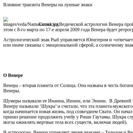
Влияние транзита Венеры на лунные знаки
Согласно Ведической астрологии Венера прой
этом с 8-го марта по 17-е апреля 2009 года Венера будет ретрог
Астрологический знак Рыб управляется Юпитером и «отвечает» 
или иначе связаны с эмоциональной сферой, а солнечному зна
О Венере
Венера – вторая планета от Солнца. Она названа в честь боги
Венеры.
Шумеры называли ее Инанна, Иннин, или Эннин. В Древней Гр
Венеру называли ‘Шукра’ и считали, что эта планета-мужског
когда начинается новая жизнь, под созвездием Свати. Он нач
принял решение продолжить учебу у Риши Гаутамы. Шукра сл
могла оживлять мертвые тела всех существ, включая людей).
В астрологии, Венера управляет двумя знаками – Тельцом и Ве