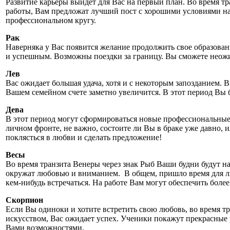
Развитие карьеры выйдет для Вас на первый план. Во время т
работы, Вам предложат лучший пост с хорошими условиями най
профессиональном кругу.
Рак
Наверняка у Вас появится желание продолжить свое образова
и успешным. Возможны поездки за границу. Вы сможете неожи
Лев
Вас ожидает большая удача, хотя и с некоторым запозданием.
Вашем семейном счете заметно увеличится. В этот период В
Дева
В этот период могут сформироваться новые профессиональные
личном фронте, не важно, состоите ли Вы в браке уже давно, 
поклясться в любви и сделать предложение!
Весы
Во время транзита Венеры через знак Рыб Ваши будни будут на
окружат любовью и вниманием. В общем, пришло время для лич
кем-нибудь встречаться. На работе Вам могут обеспечить бол
Скорпион
Если Вы одиноки и хотите встретить свою любовь, во время тр
искусством, Вас ожидает успех. Ученики покажут прекрасные 
Вами возможностями.