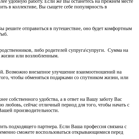
лее удобную работу. Если же Вы останетесь на прежнем месте
ть в коллективе, Вы сыщете себе популярность в
Вы решите отправиться в путешествие, оно будет комфортным
Рыб.
 родственников, либо родителей супруга\супруги. Сумма на
м жизни или возлюбленным.
ной. Возможно внезапное улучшение взаимоотношений на
 того, чтобы обменяться подарками со спутником жизни, или
ее собственного удобства, а в ответ на Вашу заботу Вас
 любовь, сейчас отличный период для того, чтобы начать с
а Вашей производительности.
тить подходящего партнера. Если Ваша профессия связана с
пременно сможете воспользоваться открывающимися перед