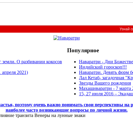
Узнай с
Популярное
г земли. О разбивании кокосов
Наваратри - Дни Божестве
Индийский гороскоп!!!
 апреля 2021)
Наваратри. Девять форм 
Лал Кетаб- загадочная "К
Звезды Вашего рождения
Махашиваратри - 7 марта 
15, 27 июля 2016 – Экада
астья, поэтому очень важно понимать свои перспективы на 
наиболее часто возникающие вопросы по личной жизни.
ияние транзита Венеры на лунные знаки