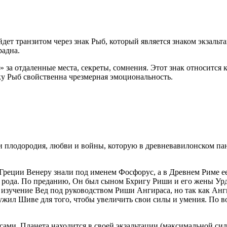
дет транзитом через знак Рыб, который является знаком экзальт
радна.
за отдаленные места, секреты, сомнения. Этот знак относится к
ку Рыб свойственна чрезмерная эмоциональность.
ни плодородия, любви и войны, которую в древневавилонском па
еции Венеру знали под именем Фосфорус, а в Древнем Риме ее 
о рода. По преданию, Он был сыном Бхригу Риши и его жены Ур
ал изучение Вед под руководством Риши Ангираса, но так как А
ужил Шиве для того, чтобы увеличить свои силы и умения. По 
сами. Планета находится в своей экзальтации (максимальной сил