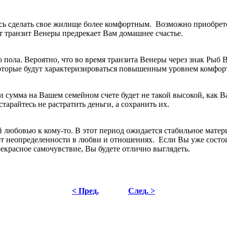
сь сделать свое жилище более комфортным. Возможно приобрете
от транзит Венеры предрекает Вам домашнее счастье.
пола. Вероятно, что во время транзита Венеры через знак Рыб В
которые будут характеризироваться повышенным уровнем комфо
 сумма на Вашем семейном счете будет не такой высокой, как В
тарайтесь не растратить деньги, а сохранить их.
й любовью к кому-то. В этот период ожидается стабильное мате
от неопределенности в любви и отношениях. Если Вы уже состои
рекрасное самочувствие, Вы будете отлично выглядеть.
< Пред.
След. >