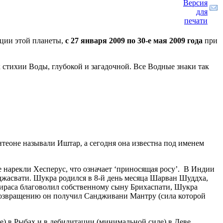
ации этой планеты,
с 27 января 2009 по 30-е мая 2009 года
при
 стихии Воды, глубокой и загадочной. Все Водные знаки так
нтеоне называли Иштар, а сегодня она известна под именем
нарекли Хесперус, что означает ‘приносящая росу’. В Индии
джасвати. Шукра родился в 8-й день месяца Шарван Шуддха,
нгираса благоволил собственному сыну Брихаспати, Шукра
возвращению он получил Сандживани Мантру (сила которой
е) в Рыбах и в дебилитации (минимальной силе) в Деве.