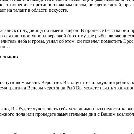
чие, отношения с противоположным полом, рождение детей, орга
ет на талант в области искусств.
сались от чудовища по имени Тифон. В процессе бегства они пр
 сын связали свои хвосты веревкой (поэтому две рыбы, являющие
велитель неба и грозы, узнал об этом, он повелел поместить Эро
роны.
Х знаков
 спутником жизни. Вероятно, Вы ощутите сильную потребность
емя транзита Венеры через знак Рыб Вы можете начать транжири
жно, Вы будете чувствовать себя уставшими из-за недостатка жи
ожного пола или проведете замечательные дни с Вашим возлюб