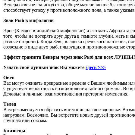
Венера отвечает за искусства, общее материальное благополу
способствует успеху у противоположного пола, а также указыва
Знак Рыб в мифологии
Эрос (Камдев в индийской мифологии) и его мать Афродита спа
того, чтобы не потерять друг друга в темноте глубин, мать и
разные стороны). Когда Зевс, владыка греческого пантеона, по
созвездие в виде двух рыб, плывущих в противоположные сто
Эффект транзита Венеры через знак Рыб для всех ЛУННЫ
Узнать свой лунный знак Вы можете
здесь >>>
Овен
Вас могут ожидать прекрасные времена с Вашим любимым или
Существует вероятность возникновения тайного романа. Во вр
Деловые и личные взаимоотношения претерпят изменения.
Tелец
Вам рекомендуется обратить внимание на свое здоровье. Возмо
нагрузкам. Возможно, Вы встретите новых друзей противопол
группам или союзам.
Близнецы