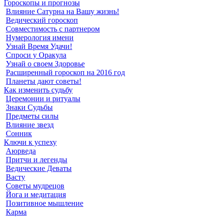
Гороскопы и прогнозы
Влияние Сатурна на Вашу жизнь!
Ведический гороскоп
Совместимость с партнером
Нумерология имени
Узнай Время Удачи!
Спроси у Оракула
Узнай о своем Здоровье
Расширенный гороскоп на 2016 год
Планеты дают советы!
Как изменить судьбу
Церемонии и ритуалы
Знаки Судьбы
Предметы силы
Влияние звезд
Сонник
Ключи к успеху
Аюрведа
Притчи и легенды
Ведические Деваты
Васту
Советы мудрецов
Йога и медитация
Позитивное мышление
Карма