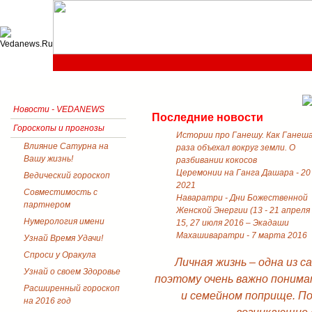
Новости - VEDANEWS
Последние новости
Гороскопы и прогнозы
Истории про Ганешу. Как Ганеш
Влияние Сатурна на
раза объехал вокруг земли. О
Вашу жизнь!
разбивании кокосов
Церемонии на Ганга Дашара - 20
Ведический гороскоп
2021
Совместимость с
Наваратри - Дни Божественной
партнером
Женской Энергии (13 - 21 апреля
Нумерология имени
15, 27 июля 2016 – Экадаши
Махашиваратри - 7 марта 2016
Узнай Время Удачи!
Спроси у Оракула
Личная жизнь – одна из 
Узнай о своем Здоровье
поэтому очень важно понима
Расширенный гороскоп
и семейном поприще. П
на 2016 год