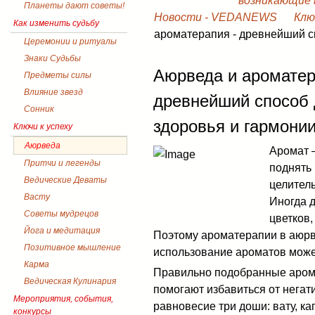
возникающие в
Планеты дают советы!
Новости - VEDANEWS
Клю
Как изменить судьбу
ароматерапия - древнейший с
Церемонии и ритуалы
Знаки Судьбы
Аюрведа и ароматер
Предметы силы
Влияние звезд
древнейший способ
Сонник
здоровья и гармони
Ключи к успеху
Аюрведа
Аромат 
Притчи и легенды
поднять 
Ведические Деваты
целитель
Васту
Иногда 
Советы мудрецов
цветков,
Йога и медитация
Поэтому ароматерапии в аюрве
Позитивное мышление
использование ароматов може
Карма
Правильно подобранные аром
Ведическая Кулинария
помогают избавиться от негат
Мероприятия, события,
равновесие три доши: вату, кап
конкурсы