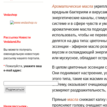
Ароматические масла
укрепл
вредным бактериям и вирусам
Vedashop
энергетические каналы, стим
системе и в сфере чувств и ум
ароматические масла подходят
использовать, чтобы не перев
Рассылка Новости
делятся на два типа: цветочн
Vedaland.Ru
эссенции - эфирное масло роз
Вы можете получать
вкусом и охлаждающей энергие
еженедельную новостную
или мускусное, обладают остр
рассылку нашего портала.
*
Пожалуйста,
укажите ваш
В целом цветочные эссенции сн
e-mail адрес
:
Они поднимают настроение, у
этого типа, такие как жасмин
систему, оказывают очищающе
усмиряют раздражительность, 
Пряные
масла
снижают капху и
проясняют голову, очищают но
Наши рассылки -