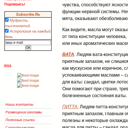
чувства, способствуют ясност
Подпишись!
функции нервной системы. Нек
Subscribe.Ru
мята, оказывают обезболиваю
Мудрость
тысячелетий
Как видите, масла могут оказ
Астрология на каждый
от типа конституции человека,
день
или иных ароматических масе
ВАТА
:
Людям вата-конституци
приятным запахом, не слишко
RSS
как мускусное или коричное, 
успокаивающими маслами – с
для ваты: сандал, цветки лото
Они помогают при страхе, трев
болезненные состояния ваты.
Наши контакты
ПИТТА:
Людям питта-конститу
Размещение рекламы
приятным запахом, главным об
полезны и некоторые охлажда
Полезные ссылки
масла для питты – сандал, роз
Сотрудничество