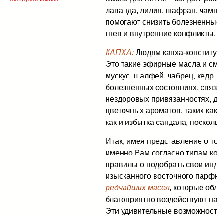
лаванда, лилия, шафран, чамп
помогают снизить болезненные
гнев и внутренние конфликты.
КАПХА:
Людям капха-конститу
Это такие эфирные масла и смо
мускус, шалфей, чабрец, кедр
болезненных состояниях, связ
нездоровых привязанностях, д
цветочных ароматов, таких как
как и избытка сандала, посколь
Итак, имея представление о т
именно Вам согласно типам ко
правильно подобрать свои ин
изысканного восточного парф
редчайших масел
, которые о
благоприятно воздействуют на
Эти удивительные возможнос