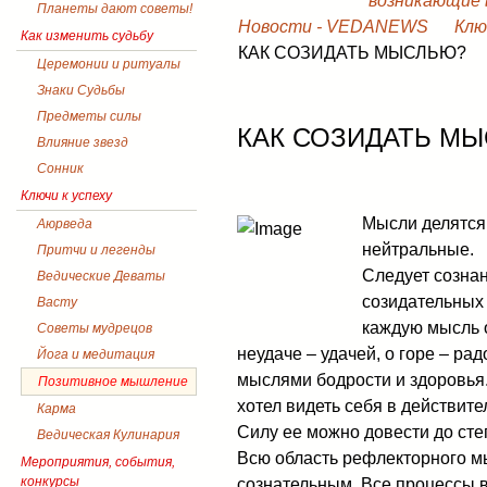
возникающие в
Планеты дают советы!
Новости - VEDANEWS
Клю
Как изменить судьбу
КАК СОЗИДАТЬ МЫСЛЬЮ?
Церемонии и ритуалы
Знаки Судьбы
Предметы силы
КАК СОЗИДАТЬ М
Влияние звезд
Сонник
Ключи к успеху
Мысли делятся
Аюрведа
нейтральные.
Притчи и легенды
Следует сознан
Ведические Деваты
созидательных
Васту
каждую мысль о
Советы мудрецов
неудаче – удачей, о горе – ра
Йога и медитация
мыслями бодрости и здоровья.
Позитивное мышление
хотел видеть себя в действит
Карма
Силу ее можно довести до ст
Ведическая Кулинария
Всю область рефлекторного м
Мероприятия, события,
конкурсы
сознательным. Все процессы 