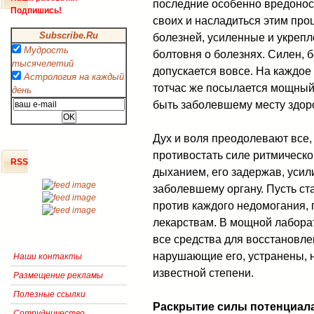
последние особенно вредонос
Подпишись!
своих и насладиться этим про
Subscribe.Ru
болезней, усиленные и укреп
Мудрость
болтовня о болезнях. Силен, б
тысячелетий
допускается вовсе. На каждое
Астрология на каждый
тотчас же посылается мощный 
день
быть заболевшему месту здор
Дух и воля преодолевают все, 
противостать силе ритмическо
RSS
дыханием, его задержав, усили
заболевшему органу. Пусть ст
против каждого недомогания, 
лекарствам. В мощной лабора
все средства для восстановле
нарушающие его, устранены, н
Наши контакты
известной степени.
Размещение рекламы
Полезные ссылки
Раскрытие силы потенциала
Сотрудничество