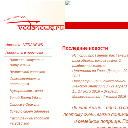
Новости - VEDANEWS
Последние новости
Гороскопы и прогнозы
Истории про Ганешу. Как Ганеш
Влияние Сатурна на
раза объехал вокруг земли. О
Вашу жизнь!
разбивании кокосов
Церемонии на Ганга Дашара - 20
Ведический гороскоп
2021
Совместимость с
Наваратри - Дни Божественной
партнером
Женской Энергии (13 - 21 апреля
Нумерология имени
15, 27 июля 2016 – Экадаши
Махашиваратри - 7 марта 2016
Узнай Время Удачи!
Спроси у Оракула
Личная жизнь – одна из 
Узнай о своем Здоровье
поэтому очень важно понима
Расширенный гороскоп
и семейном поприще. П
на 2016 год