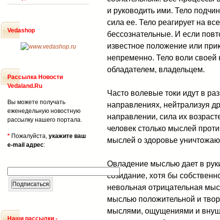
и руководить ими. Тело подчин
сила ее. Тело реагирует на в
Vedashop
бессознательные. И если пов
известное положение или прика
непременно. Тело воли своей 
обладателем, владельцем.
Рассылка Новости
Vedaland.Ru
Часто волевые токи идут в ра
Вы можете получать
направлениях, нейтрализуя дру
еженедельную новостную
направлении, сила их возраст
рассылку нашего портала.
человек столько мыслей проти
*
Пожалуйста,
укажите ваш
мыслей о здоровье уничтожаю
e-mail адрес
:
Овладение мыслью дает в руки
созидание, хотя бы собственно
невольная отрицательная мысл
мыслью положительной и твор
мыслями, ощущениями и внуше
Наши рассылки -