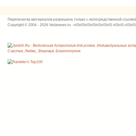
Перепечатка материалов разрешена только с непосредственной ссылко
Copyright © 2004 - 2026 Vedanews.ru - пїЅпїЅпїЅпїЅпїЅпїЅпїЅ пїЅпїЅ пїЅпїЅ