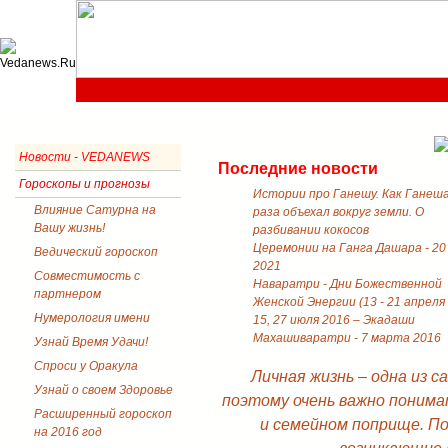
Новости - VEDANEWS
Последние новости
Гороскопы и прогнозы
Истории про Ганешу. Как Ганеш
Влияние Сатурна на
раза объехал вокруг земли. О
Вашу жизнь!
разбивании кокосов
Церемонии на Ганга Дашара - 20
Ведический гороскоп
2021
Совместимость с
Наваратри - Дни Божественной
партнером
Женской Энергии (13 - 21 апреля
Нумерология имени
15, 27 июля 2016 – Экадаши
Махашиваратри - 7 марта 2016
Узнай Время Удачи!
Спроси у Оракула
Личная жизнь – одна из 
Узнай о своем Здоровье
поэтому очень важно понима
Расширенный гороскоп
и семейном поприще. П
на 2016 год