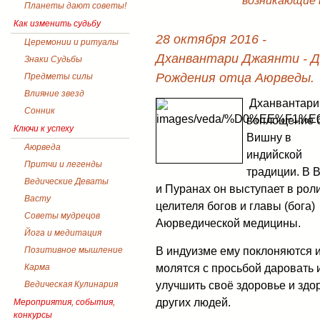
возникающие в
Планеты дают советы!
Как изменить судьбу
28 октября 2016 -
Церемонии и ритуалы
Дханвантари Джаянти - Д
Знаки Судьбы
Рождения отца Аюрведы.
Предметы силы
Влияние звезд
Дханвантари
Сонник
воплощение 
Ключи к успеху
Вишну в
Аюрведа
индийской
Притчи и легенды
традиции. В 
Ведические Деваты
и Пуранах он выступает в рол
Васту
целителя богов и главы (бога)
Советы мудрецов
Аюрведической медицины.
Йога и медитация
В индуизме ему поклоняются 
Позитивное мышление
молятся с просьбой даровать 
Карма
улучшить своё здоровье и здо
Ведическая Кулинария
других людей.
Мероприятия, события,
конкурсы