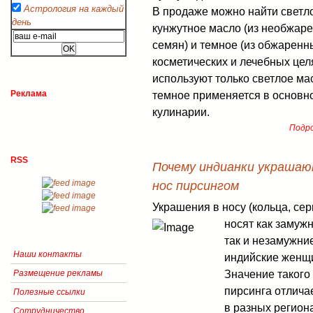
Астрология на каждый
В продаже можно найти светл
день
кунжутное масло (из необжар
семян) и темное (из обжаренны
косметических и лечебных цел
используют только светлое ма
Реклама
темное применяется в основн
кулинарии.
Подро
RSS
Почему индианки украша
нос пирсингом
Украшения в носу (кольца, сер
носят как замужн
так и незамужни
Наши контакты
индийские женщ
Значение такого
Размещение рекламы
пирсинга отлича
Полезные ссылки
в разных регион
Сотрудничество