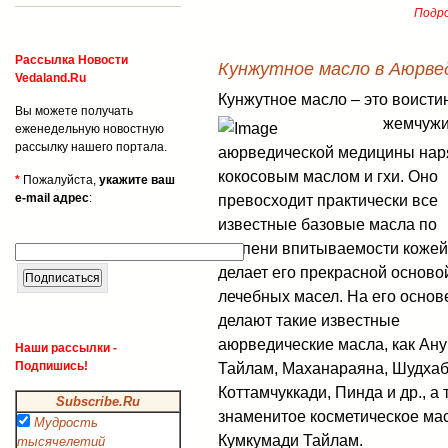
Подро
Рассылка Новости
Кунжутное масло в Аюрве
Vedaland.Ru
Кунжутное масло – это воисти
Вы можете получать
жемчуж
еженедельную новостную
рассылку нашего портала.
аюрведической медицины нар
кокосовым маслом и гхи. Оно
*
Пожалуйста,
укажите ваш
e-mail адрес
:
превосходит практически все
известные базовые масла по
степени впитываемости кожей,
делает его прекрасной осново
лечебных масел. На его основ
делают такие известные
аюрведические масла, как Ану
Наши рассылки -
Подпишись!
Тайлам, Маханараяна, Шудхаб
Коттамчуккади, Пинда и др., а 
Subscribe.Ru
знаменитое косметическое ма
Мудрость
Кумкумади Тайлам.
тысячелетий