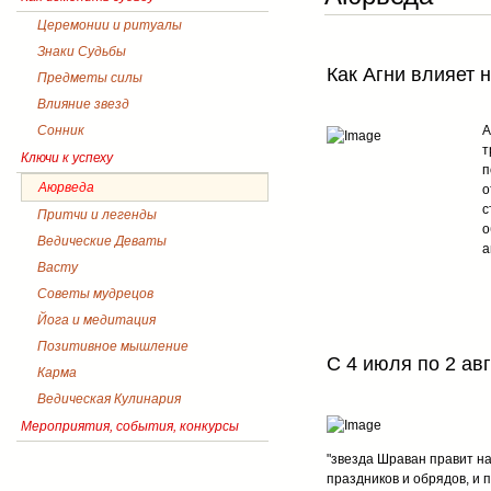
Церемонии и ритуалы
Знаки Судьбы
Как Агни влияет 
Предметы силы
Влияние звезд
Сонник
А
т
Ключи к успеху
п
Аюрведа
о
с
Притчи и легенды
о
Ведические Деваты
а
Васту
Советы мудрецов
Йога и медитация
Позитивное мышление
С 4 июля по 2 ав
Карма
Ведическая Кулинария
Мероприятия, события, конкурсы
"звезда Шраван правит н
праздников и обрядов, и 