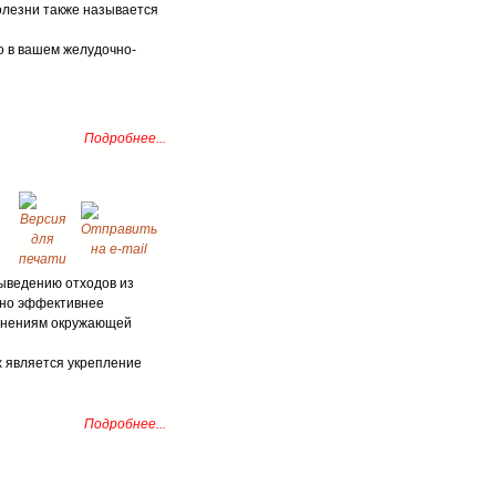
олезни также называется
то в вашем желудочно-
Подробнее...
ыведению отходов из
льно эффективнее
менениям окружающей
х является укрепление
Подробнее...