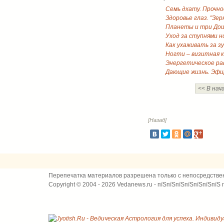
Семь дхату. Прочн
Здоровье глаз. "Зер
Планеты и три До
Уход за ступнями н
Как ухаживать за з
Ногти – визитная 
Энергетическое рав
Дающие жизнь. Эфи
<< В нач
[Назад]
Перепечатка материалов разрешена только с непосредстве
Copyright © 2004 - 2026 Vedanews.ru - пїЅпїЅпїЅпїЅпїЅпїЅпїЅ 