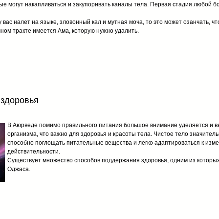
ые могут накапливаться и закупоривать каналы тела. Первая стадия любой б
у вас налет на языке, зловонный кал и мутная моча, то это может озанчать, ч
ном тракте имеется Ама, которую нужно удалить.
 здоровья
В Аюрведе помимо правильного питания большое внимание уделяется и в
организма, что важно для здоровья и красоты тела. Чистое тело значите
способно поглощать питательные вещества и легко адаптироваться к из
действительности.
Существует множество способов поддержания здоровья, одним из которы
Оджаса.