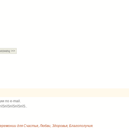
 конец >>
и по e-mail.
пїЅпїЅпїЅпїЅпїЅ..