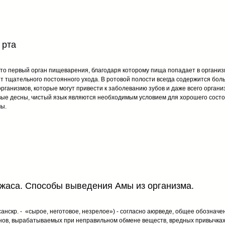
 рта
это первый орган пищеварения, благодаря которому пища попадает в организ
т тщательного постоянного ухода. В ротовой полости всегда содержится бол
рганизмов, которые могут привести к заболеванию зубов и даже всего органи
ые десны, чистый язык являются необходимым условием для хорошего сост
ы.
джаса. Способы выведения Амы из организма.
санскр. - «сырое, неготовое, незрелое») - согласно аюрведе, общее обозначе
нов, вырабатываемых при неправильном обмене веществ, вредных привычках