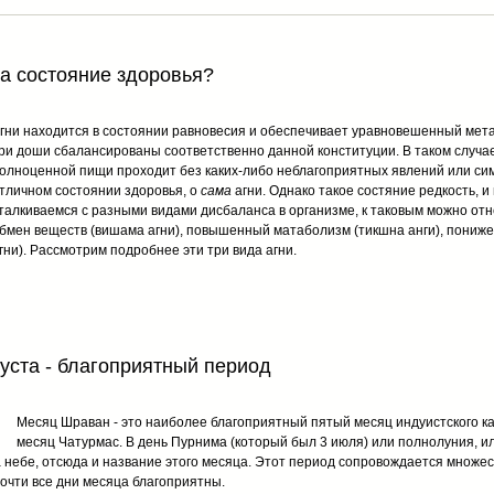
на состояние здоровья?
гни находится в состоянии равновесия и обеспечивает уравновешенный метаб
ри доши сбалансированы соответственно данной конституции. В таком случа
олноценной пищи проходит без каких-либо неблагоприятных явлений или сим
тличном состоянии здоровья, о
сама
агни. Однако такое состяние редкость, и
талкиваемся с разными видами дисбаланса в организме, к таковым можно от
бмен веществ (вишама агни), повышенный матаболизм (тикшна анги), пониж
гни). Рассмотрим подробнее эти три вида агни.
густа - благоприятный период
Месяц Шраван - это наиболее благоприятный пятый месяц индуистского ка
месяц Чатурмас. В день Пурнима (который был 3 июля) или полнолуния, и
а небе, отсюда и название этого месяца. Этот период сопровождается множе
почти все дни месяца благоприятны.