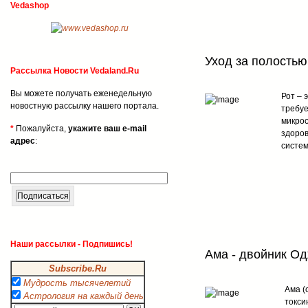
Vedashop
Уход за полостью
Рассылка Новости Vedaland.Ru
Вы можете получать еженедельную
Рот – 
новостную рассылку нашего портала.
требуе
микроо
*
Пожалуйста,
укажите ваш e-mail
здоров
адрес
:
систем
Наши рассылки - Подпишись!
Ама - двойник О
Subscribe.Ru
Мудрость тысячелетий
Ама (
Астрология на каждый день
токси