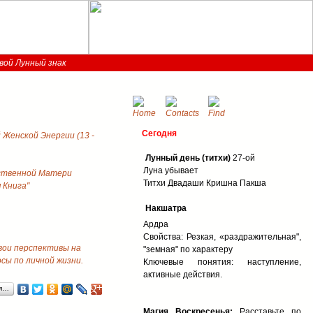
вой Лунный знак
Сегодня
Женской Энергии (13 -
Лунный день (титхи)
27-ой
Луна убывает
ственной Матери
Титхи Двадаши Кришна Пакша
 Книга"
Накшатра
Ардра
Свойства: Резкая, «раздражительная",
свои перспективы на
"земная" по характеру
ы по личной жизни.
Ключевые понятия: наступление,
активные действия.
ся…
Магия Воскресенья:
Расставьте по