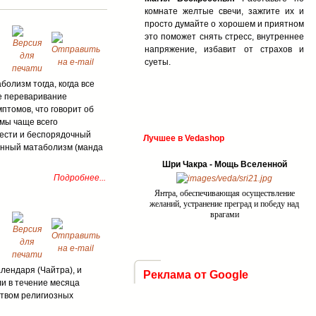
комнате желтые свечи, зажгите их и
просто думайте о хорошем и приятном
это поможет снять стресс, внутреннее
напряжение, избавит от страхов и
суеты.
олизм тогда, когда все
е переваривание
птомов, что говорит об
 мы чаще всего
нести и беспорядочный
Лучшее в Vedashop
енный матаболизм (манда
Шри Чакра - Мощь Вселенной
Подробнее...
Янтра, обеспечивающая осуществление
желаний, устранение преград и победу над
врагами
лендаря (Чайтра), и
Реклама от Google
ли в течение месяца
ством религиозных