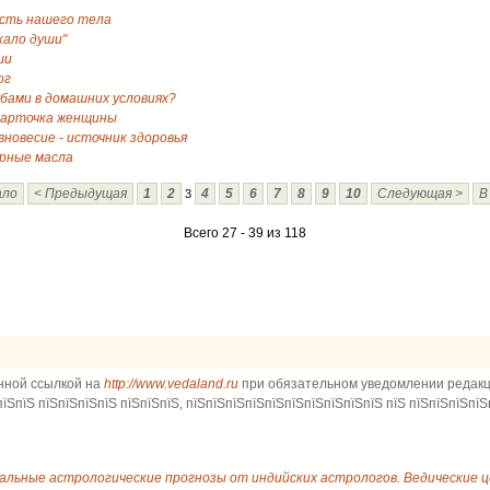
ость нашего тела
кало души"
ши
ог
убами в домашних условиях?
карточка женщины
новесие - источник здоровья
рные масла
ало
< Предыдущая
1
2
4
5
6
7
8
9
10
Следующая >
В
3
Всего 27 - 39 из 118
нной ссылкой на
http://www.vedaland.ru
при обязательном уведомлении редакци
пїЅпїЅ пїЅпїЅпїЅпїЅ пїЅпїЅпїЅ, пїЅпїЅпїЅпїЅпїЅпїЅпїЅпїЅпїЅпїЅ пїЅ пїЅпїЅпїЅпїЅ