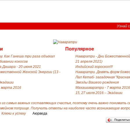
Узнай с
ти
Популярное
у. Как Ганеша три раза объехал
Наваратри - Дни Божественной 
збивании кокосов
21 апреля 2021)
 Дашара - 20 июня 2021
Индийский гороскоп!!!
ожественной Женской Энергии (13 -
Наваратри. Девять форм боже
Лал Кетаб- загадочная "Красная
 Экадаши
Звезды Вашего рождения
 марта 2016
Махашиваратри - 7 марта 2016
15, 27 июля 2016 – Экадаши
а из самых важных составляющих счастья, поэтому очень важно понимать 
емейном поприще. Получить ответы на наиболее часто возникающие вопрос
Ключи к успеху
Аюрведа
Поделить